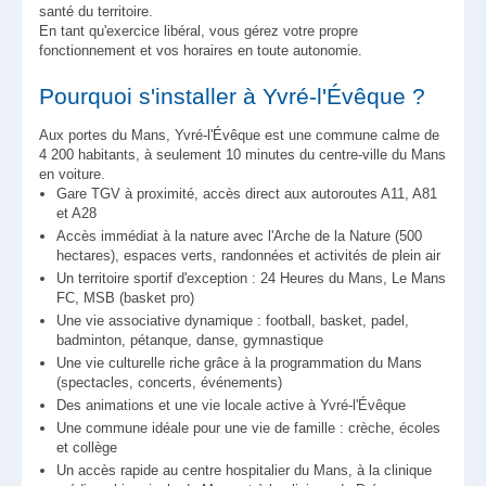
santé du territoire.
En tant qu'exercice libéral, vous gérez votre propre
Message
*
fonctionnement et vos horaires en toute autonomie.
Pourquoi s'installer à Yvré-l'Évêque ?
Aux portes du Mans, Yvré-l'Évêque est une commune calme de
4 200 habitants, à seulement 10 minutes du centre-ville du Mans
en voiture.
Gare TGV à proximité, accès direct aux autoroutes A11, A81
et A28
Contacter
Accès immédiat à la nature avec l'Arche de la Nature (500
hectares), espaces verts, randonnées et activités de plein air
Un territoire sportif d'exception : 24 Heures du Mans, Le Mans
FC, MSB (basket pro)
Une vie associative dynamique : football, basket, padel,
badminton, pétanque, danse, gymnastique
Une vie culturelle riche grâce à la programmation du Mans
(spectacles, concerts, événements)
Des animations et une vie locale active à Yvré-l'Évêque
Une commune idéale pour une vie de famille : crèche, écoles
et collège
Un accès rapide au centre hospitalier du Mans, à la clinique