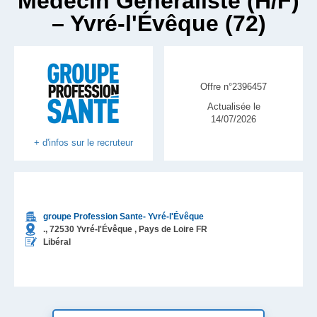
Médecin Généraliste (H/F)
– Yvré-l'Évêque (72)
Offre n°2396457
Actualisée le
14/07/2026
+ d'infos sur le recruteur
groupe Profession Sante- Yvré-l'Évêque
.,
72530
Yvré-l'Évêque
, Pays de Loire
FR
Libéral