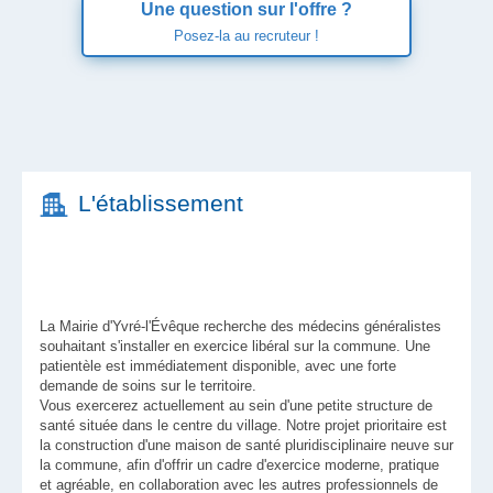
Une question sur l'offre ?
Posez-la au recruteur !
Prénom
*
L'établissement
Nom
*
E-mail
*
La Mairie d'Yvré-l'Évêque recherche des médecins généralistes
souhaitant s'installer en exercice libéral sur la commune. Une
patientèle est immédiatement disponible, avec une forte
demande de soins sur le territoire.
Téléphone
Vous exercerez actuellement au sein d'une petite structure de
santé située dans le centre du village. Notre projet prioritaire est
la construction d'une maison de santé pluridisciplinaire neuve sur
Raison de la prise de contact
*
la commune, afin d'offrir un cadre d'exercice moderne, pratique
et agréable, en collaboration avec les autres professionnels de