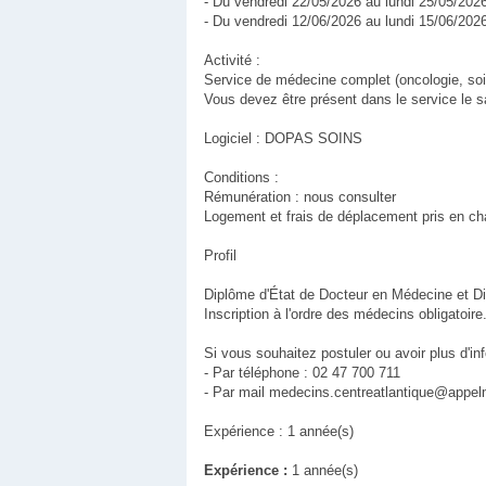
- Du vendredi 22/05/2026 au lundi 25/05/202
- Du vendredi 12/06/2026 au lundi 15/06/202
Activité :
Service de médecine complet (oncologie, soins 
Vous devez être présent dans le service le 
Logiciel : DOPAS SOINS
Conditions :
Rémunération : nous consulter
Logement et frais de déplacement pris en ch
Profil
Diplôme d'État de Docteur en Médecine et D
Inscription à l'ordre des médecins obligatoire
Si vous souhaitez postuler ou avoir plus d'in
- Par téléphone : 02 47 700 711
- Par mail medecins.centreatlantique@appe
Expérience : 1 année(s)
Expérience :
1 année(s)