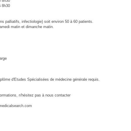
6 8h30
6 8h30
palliatifs, infectiologie) soit environ 50 à 60 patients.
samedi matin et dimanche matin.
arge
iplôme d'Etudes Spécialisées de médecine générale requis.
.
formations, n'hésitez pas à nous contacter
lmedicalsearch.com