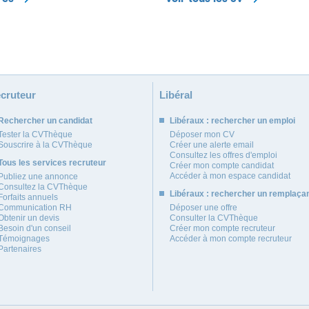
cruteur
Libéral
Rechercher un candidat
Libéraux : rechercher un emploi
Tester la CVThèque
Déposer mon CV
Souscrire à la CVThèque
Créer une alerte email
Consultez les offres d'emploi
Tous les services recruteur
Créer mon compte candidat
Accéder à mon espace candidat
Publiez une annonce
Consultez la CVThèque
Libéraux : rechercher un remplaça
Forfaits annuels
Communication RH
Déposer une offre
Obtenir un devis
Consulter la CVThèque
Besoin d'un conseil
Créer mon compte recruteur
Témoignages
Accéder à mon compte recruteur
Partenaires