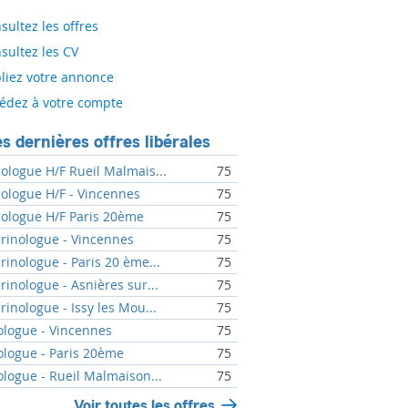
sultez les offres
sultez les CV
liez votre annonce
édez à votre compte
s dernières offres libérales
ologue H/F Rueil Malmais...
75
ologue H/F - Vincennes
75
ologue H/F Paris 20ème
75
rinologue - Vincennes
75
rinologue - Paris 20 ème...
75
rinologue - Asnières sur...
75
rinologue - Issy les Mou...
75
ologue - Vincennes
75
ologue - Paris 20ème
75
ologue - Rueil Malmaison...
75
Voir toutes les offres