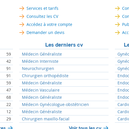
Services et tarifs
Con
Consultez les CV
Con
Accédez à votre compte
Pub
Demander un devis
Acc
Les derniers cv
Le
59
Médecin Généraliste
Gynéc
42
Médecin Interniste
Gynéc
91
Neurochirurgien
Gynéc
91
Chirurgien orthopédiste
Endoc
59
Médecin Généraliste
Endoc
47
Médecin Vasculaire
Endoc
68
Médecin Généraliste
Endoc
22
Médecin Gynécologue-obstétricien
Cardi
12
Médecin Généraliste
Cardi
29
Chirurgien maxillo-facial
Cardi
res
Voir tous les cv