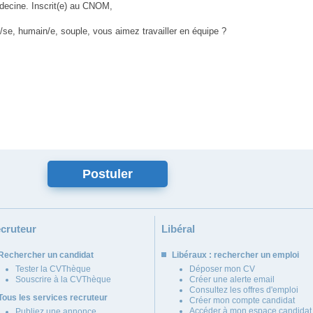
édecine. Inscrit(e) au CNOM,
x/se, humain/e, souple, vous aimez travailler en équipe ?
cruteur
Libéral
Rechercher un candidat
Libéraux : rechercher un emploi
Tester la CVThèque
Déposer mon CV
Souscrire à la CVThèque
Créer une alerte email
Consultez les offres d'emploi
Tous les services recruteur
Créer mon compte candidat
Accéder à mon espace candidat
Publiez une annonce