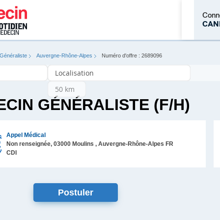
Conn
CAN
Généraliste
Auvergne-Rhône-Alpes
Numéro d'offre : 2689096
M'inscrire
CIN GÉNÉRALISTE (F/H)
Appel Médical
Non renseignée,
03000
Moulins
, Auvergne-Rhône-Alpes
FR
CDI