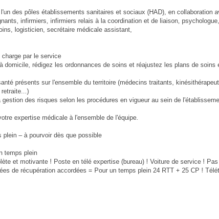
l'un des pôles établissements sanitaires et sociaux (HAD), en collaboration 
nants, infirmiers, infirmiers relais à la coordination et de liaison, psychologue
ins, logisticien, secrétaire médicale assistant,
 charge par le service
à domicile, rédigez les ordonnances de soins et réajustez les plans de soins 
nté présents sur l'ensemble du territoire (médecins traitants, kinésithérapeut
etraite...)
a gestion des risques selon les procédures en vigueur au sein de l'établissem
otre expertise médicale à l'ensemble de l'équipe.
 plein – à pourvoir dès que possible
n temps plein
e et motivante ! Poste en télé expertise (bureau) ! Voiture de service ! Pas 
rnées de récupération accordées = Pour un temps plein 24 RTT + 25 CP ! Télétr