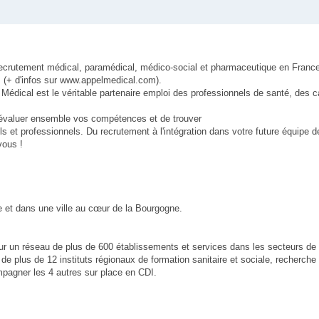
u recrutement médical, paramédical, médico-social et pharmaceutique en Franc
(+ d'infos sur www.appelmedical.com).
el Médical est le véritable partenaire emploi des professionnels de santé, des 
évaluer ensemble vos compétences et de trouver
ls et professionnels. Du recrutement à l'intégration dans votre future équipe d
vous !
e et dans une ville au cœur de la Bourgogne.
e sur un réseau de plus de 600 établissements et services dans les secteurs de
t de plus de 12 instituts régionaux de formation sanitaire et sociale, recherch
pagner les 4 autres sur place en CDI.