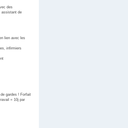
avec des
, assistant de
en lien avec les
es, infirmiers
ent
de gardes ! Forfait
avail = 10j par