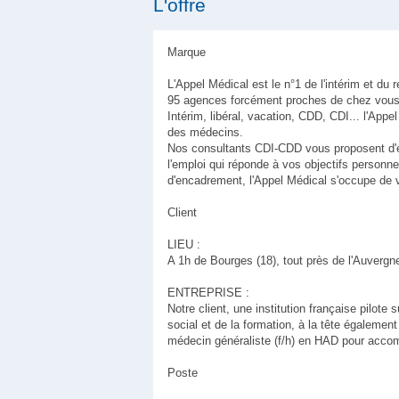
L'offre
Marque
L'Appel Médical est le n°1 de l'intérim et d
95 agences forcément proches de chez vous 
Intérim, libéral, vacation, CDD, CDI... l'App
des médecins.
Nos consultants CDI-CDD vous proposent d'
l'emploi qui réponde à vos objectifs personne
d'encadrement, l'Appel Médical s'occupe de 
Client
LIEU :
A 1h de Bourges (18), tout près de l'Auvergn
ENTREPRISE :
Notre client, une institution française pilot
social et de la formation, à la tête égalemen
médecin généraliste (f/h) en HAD pour accom
Poste