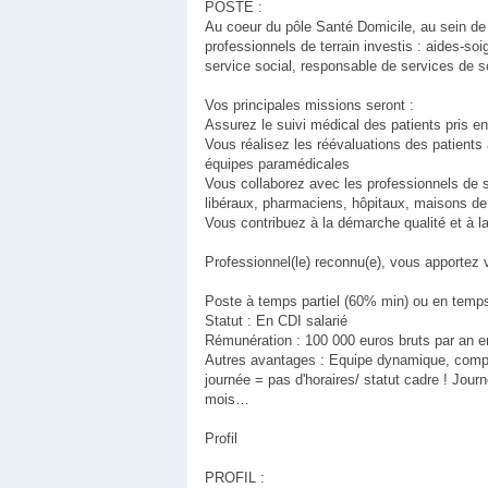
POSTE :
Au coeur du pôle Santé Domicile, au sein de 
professionnels de terrain investis : aides-soig
service social, responsable de services de so
Vos principales missions seront :
Assurez le suivi médical des patients pris en
Vous réalisez les réévaluations des patients 
équipes paramédicales
Vous collaborez avec les professionnels de sa
libéraux, pharmaciens, hôpitaux, maisons de r
Vous contribuez à la démarche qualité et à l
Professionnel(le) reconnu(e), vous apportez v
Poste à temps partiel (60% min) ou en temps
Statut : En CDI salarié
Rémunération : 100 000 euros bruts par an e
Autres avantages : Equipe dynamique, complèt
journée = pas d'horaires/ statut cadre ! Jou
mois…
Profil
PROFIL :