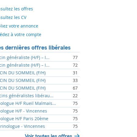
sultez les offres
sultez les CV
liez votre annonce
édez à votre compte
s dernières offres libérales
n généraliste (H/F) – I...
77
n généraliste (H/F) – I...
72
IN DU SOMMEIL (F/H)
31
IN DU SOMMEIL (F/H)
33
IN DU SOMMEIL (F/H)
67
ins généralistes libérau...
22
ologue H/F Rueil Malmais...
75
ologue H/F - Vincennes
75
ologue H/F Paris 20ème
75
rinologue - Vincennes
75
Voir toutes les offres