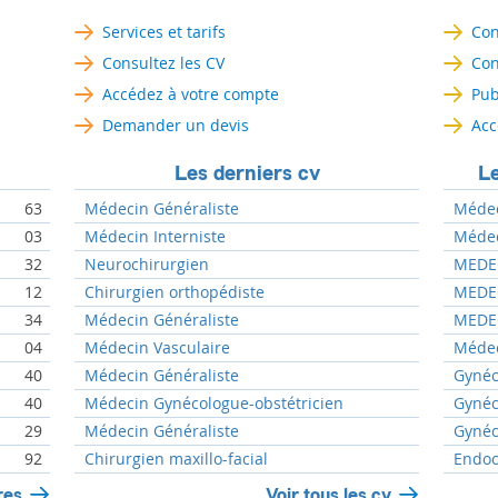
Services et tarifs
Con
Consultez les CV
Con
Accédez à votre compte
Pub
Demander un devis
Acc
Les derniers cv
Le
63
Médecin Généraliste
Médeci
03
Médecin Interniste
Médeci
32
Neurochirurgien
MEDEC
12
Chirurgien orthopédiste
MEDEC
34
Médecin Généraliste
MEDEC
04
Médecin Vasculaire
Médec
40
Médecin Généraliste
Gynéc
40
Médecin Gynécologue-obstétricien
Gynéc
29
Médecin Généraliste
Gynéc
92
Chirurgien maxillo-facial
Endoc
res
Voir tous les cv