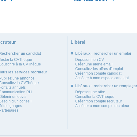
cruteur
Libéral
Rechercher un candidat
Libéraux : rechercher un emploi
Tester la CVThèque
Déposer mon CV
Souscrire à la CVThèque
Créer une alerte email
Consultez les offres d'emploi
Tous les services recruteur
Créer mon compte candidat
Accéder à mon espace candidat
Publiez une annonce
Consultez la CVThèque
Libéraux : rechercher un remplaça
Forfaits annuels
Communication RH
Déposer une offre
Obtenir un devis
Consulter la CVThèque
Besoin d'un conseil
Créer mon compte recruteur
Témoignages
Accéder à mon compte recruteur
Partenaires