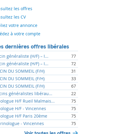
sultez les offres
sultez les CV
liez votre annonce
édez à votre compte
s dernières offres libérales
n généraliste (H/F) – I...
77
n généraliste (H/F) – I...
72
IN DU SOMMEIL (F/H)
31
IN DU SOMMEIL (F/H)
33
IN DU SOMMEIL (F/H)
67
ins généralistes libérau...
22
ologue H/F Rueil Malmais...
75
ologue H/F - Vincennes
75
ologue H/F Paris 20ème
75
rinologue - Vincennes
75
Voir toutes les offres