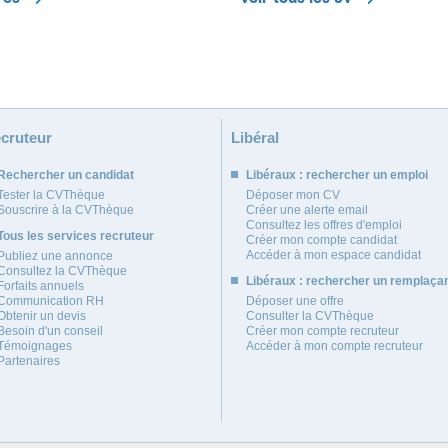
cruteur
Libéral
Rechercher un candidat
Libéraux : rechercher un emploi
Tester la CVThèque
Déposer mon CV
Souscrire à la CVThèque
Créer une alerte email
Consultez les offres d'emploi
Tous les services recruteur
Créer mon compte candidat
Accéder à mon espace candidat
Publiez une annonce
Consultez la CVThèque
Libéraux : rechercher un remplaça
Forfaits annuels
Communication RH
Déposer une offre
Obtenir un devis
Consulter la CVThèque
Besoin d'un conseil
Créer mon compte recruteur
Témoignages
Accéder à mon compte recruteur
Partenaires