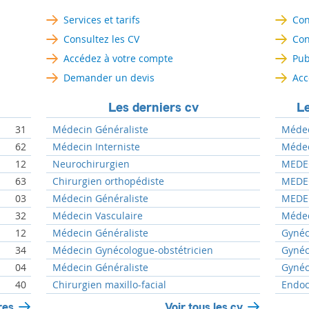
Services et tarifs
Con
Consultez les CV
Con
Accédez à votre compte
Pub
Demander un devis
Acc
Les derniers cv
Le
31
Médecin Généraliste
Médeci
62
Médecin Interniste
Médeci
12
Neurochirurgien
MEDEC
63
Chirurgien orthopédiste
MEDEC
03
Médecin Généraliste
MEDEC
32
Médecin Vasculaire
Médec
12
Médecin Généraliste
Gynéc
34
Médecin Gynécologue-obstétricien
Gynéc
04
Médecin Généraliste
Gynéc
40
Chirurgien maxillo-facial
Endoc
res
Voir tous les cv