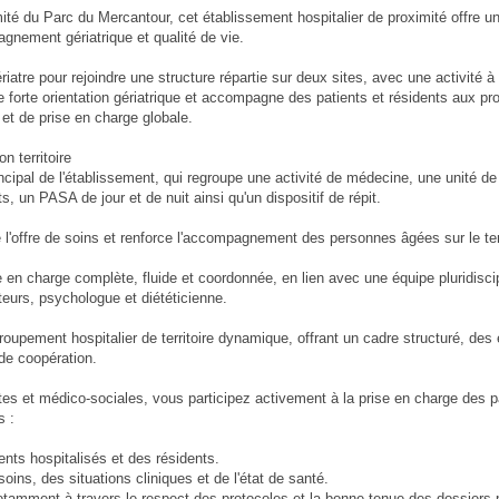
ité du Parc du Mercantour, cet établissement hospitalier de proximité offre u
gnement gériatrique et qualité de vie.
tre pour rejoindre une structure répartie sur deux sites, avec une activité à l
forte orientation gériatrique et accompagne des patients et résidents aux pro
 et de prise en charge globale.
n territoire
incipal de l'établissement, qui regroupe une activité de médecine, une unité d
, un PASA de jour et de nuit ainsi qu'un dispositif de répit.
'offre de soins et renforce l'accompagnement des personnes âgées sur le terr
e en charge complète, fluide et coordonnée, en lien avec une équipe pluridisc
eurs, psychologue et diététicienne.
roupement hospitalier de territoire dynamique, offrant un cadre structuré, de
 de coopération.
es et médico-sociales, vous participez activement à la prise en charge des pa
s :
ents hospitalisés et des résidents.
ins, des situations cliniques et de l'état de santé.
 notamment à travers le respect des protocoles et la bonne tenue des dossiers 