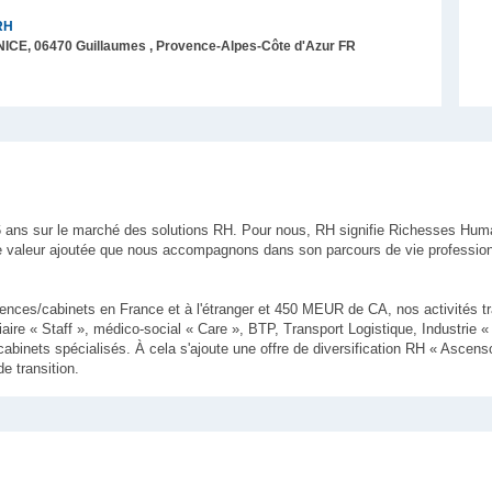
RH
NICE,
06470
Guillaumes
, Provence-Alpes-Côte d'Azur
FR
 ans sur le marché des solutions RH. Pour nous, RH signifie Richesses Hum
 valeur ajoutée que nous accompagnons dans son parcours de vie profession
nces/cabinets en France et à l'étranger et 450 MEUR de CA, nos activités tra
iaire « Staff », médico-social « Care », BTP, Transport Logistique, Industrie 
abinets spécialisés. À cela s'ajoute une offre de diversification RH « Ascens
e transition.