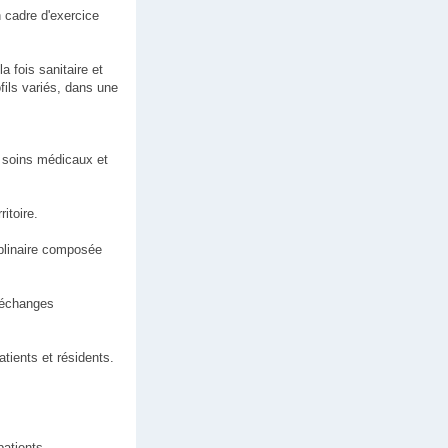
n cadre d'exercice
a fois sanitaire et
fils variés, dans une
e soins médicaux et
itoire.
iplinaire composée
s échanges
tients et résidents.
patients.