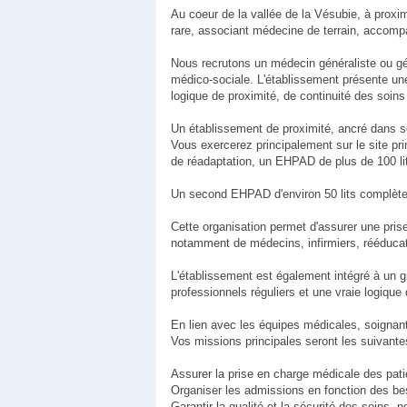
Au coeur de la vallée de la Vésubie, à proxim
rare, associant médecine de terrain, accompa
Nous recrutons un médecin généraliste ou géria
médico-sociale. L'établissement présente une 
logique de proximité, de continuité des soins
Un établissement de proximité, ancré dans so
Vous exercerez principalement sur le site pr
de réadaptation, un EHPAD de plus de 100 lits
Un second EHPAD d'environ 50 lits complète l
Cette organisation permet d'assurer une pris
notamment de médecins, infirmiers, rééducat
L'établissement est également intégré à un g
professionnels réguliers et une vraie logique
En lien avec les équipes médicales, soignant
Vos missions principales seront les suivante
Assurer la prise en charge médicale des pati
Organiser les admissions en fonction des beso
Garantir la qualité et la sécurité des soins,