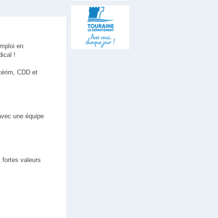
emploi en
ical !
térim, CDD et
 avec une équipe
 fortes valeurs