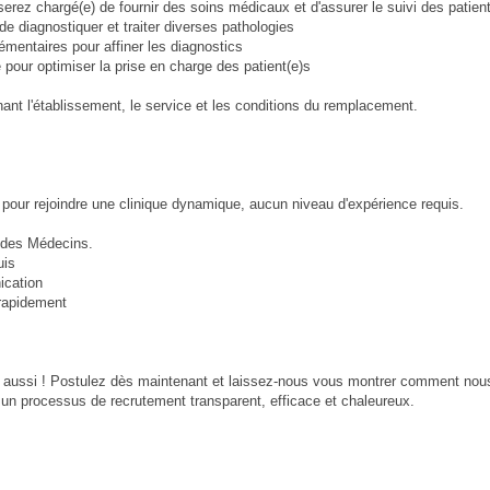
erez chargé(e) de fournir des soins médicaux et d'assurer le suivi des patien
de diagnostiquer et traiter diverses pathologies
émentaires pour affiner les diagnostics
e pour optimiser la prise en charge des patient(e)s
ant l'établissement, le service et les conditions du remplacement.
pour rejoindre une clinique dynamique, aucun niveau d'expérience requis.
e des Médecins.
uis
ication
 rapidement
 aussi ! Postulez dès maintenant et laissez-nous vous montrer comment no
 à un processus de recrutement transparent, efficace et chaleureux.