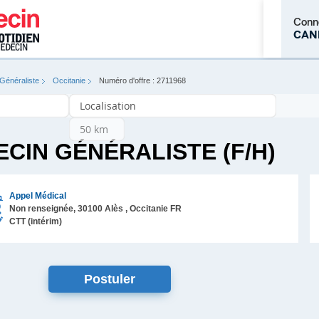
Conn
CAN
Généraliste
Occitanie
Numéro d'offre : 2711968
M'inscrire
CIN GÉNÉRALISTE (F/H)
Appel Médical
Non renseignée,
30100
Alès
, Occitanie
FR
CTT (intérim)