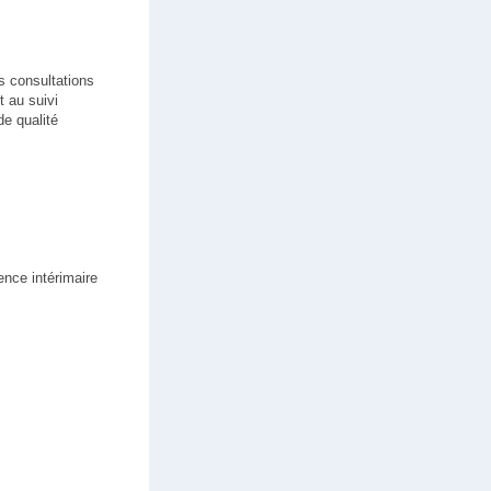
s consultations
t au suivi
de qualité
ence intérimaire