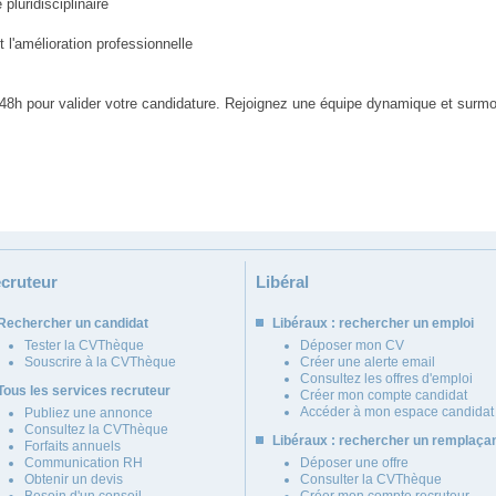
pluridisciplinaire
 l'amélioration professionnelle
 48h pour valider votre candidature. Rejoignez une équipe dynamique et surmo
cruteur
Libéral
Rechercher un candidat
Libéraux : rechercher un emploi
Tester la CVThèque
Déposer mon CV
Souscrire à la CVThèque
Créer une alerte email
Consultez les offres d'emploi
Tous les services recruteur
Créer mon compte candidat
Accéder à mon espace candidat
Publiez une annonce
Consultez la CVThèque
Libéraux : rechercher un remplaça
Forfaits annuels
Communication RH
Déposer une offre
Obtenir un devis
Consulter la CVThèque