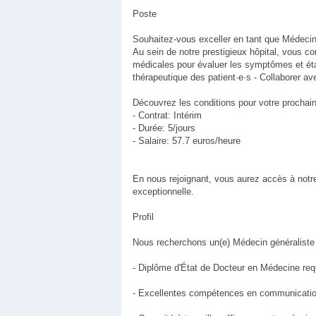
Poste
Souhaitez-vous exceller en tant que Médecin
Au sein de notre prestigieux hôpital, vous c
médicales pour évaluer les symptômes et établ
thérapeutique des patient·e·s - Collaborer ave
Découvrez les conditions pour votre prochain
- Contrat: Intérim
- Durée: 5/jours
- Salaire: 57.7 euros/heure
En nous rejoignant, vous aurez accès à notre
exceptionnelle.
Profil
Nous recherchons un(e) Médecin généraliste 
- Diplôme d'État de Docteur en Médecine req
- Excellentes compétences en communication