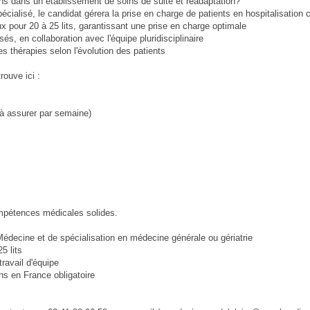
s dans un établissement de soins de suite et réadaptation?
cialisé, le candidat gérera la prise en charge de patients en hospitalisation 
x pour 20 à 25 lits, garantissant une prise en charge optimale
és, en collaboration avec l'équipe pluridisciplinaire
les thérapies selon l'évolution des patients
rouve ici :
e à assurer par semaine)
ompétences médicales solides.
Médecine et de spécialisation en médecine générale ou gériatrie
5 lits
ravail d'équipe
ins en France obligatoire