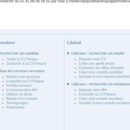
 contacter au 02.41.88.96.58 ou par mail à medecinpaysdelaloire@appelmedic
cruteur
Libéral
Rechercher un candidat
Libéraux : rechercher un emploi
Tester la CVThèque
Déposer mon CV
Souscrire à la CVThèque
Créer une alerte email
Consultez les offres d'emploi
Tous les services recruteur
Créer mon compte candidat
Accéder à mon espace candidat
Publiez une annonce
Consultez la CVThèque
Libéraux : rechercher un remplaça
Forfaits annuels
Communication RH
Déposer une offre
Obtenir un devis
Consulter la CVThèque
Besoin d'un conseil
Créer mon compte recruteur
Témoignages
Accéder à mon compte recruteur
Partenaires