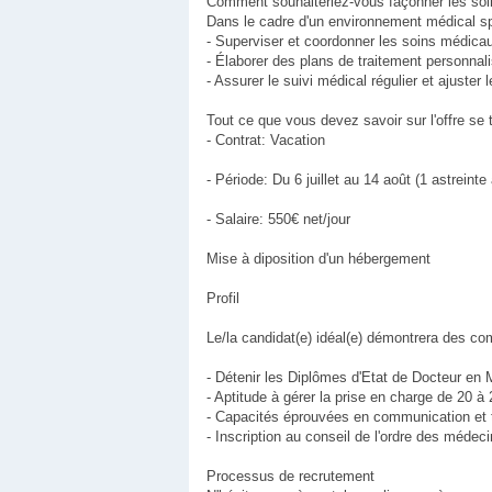
Comment souhaiteriez-vous façonner les soin
Dans le cadre d'un environnement médical spé
- Superviser et coordonner les soins médicau
- Élaborer des plans de traitement personnalis
- Assurer le suivi médical régulier et ajuster 
Tout ce que vous devez savoir sur l'offre se t
- Contrat: Vacation
- Période: Du 6 juillet au 14 août (1 astreint
- Salaire: 550€ net/jour
Mise à diposition d'un hébergement
Profil
Le/la candidat(e) idéal(e) démontrera des c
- Détenir les Diplômes d'Etat de Docteur en 
- Aptitude à gérer la prise en charge de 20 à 2
- Capacités éprouvées en communication et t
- Inscription au conseil de l'ordre des médec
Processus de recrutement