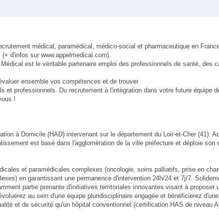
u recrutement médical, paramédical, médico-social et pharmaceutique en Franc
(+ d'infos sur www.appelmedical.com).
el Médical est le véritable partenaire emploi des professionnels de santé, des 
évaluer ensemble vos compétences et de trouver
ls et professionnels. Du recrutement à l'intégration dans votre future équipe d
vous !
lisation à Domicile (HAD) intervenant sur le département du Loir-et-Cher (41).
lissement est basé dans l'agglomération de la ville préfecture et déploie son
icales et paramédicales complexes (oncologie, soins palliatifs, prise en char
exes) en garantissant une permanence d'intervention 24h/24 et 7j/7. Solidem
mment partie prenante d'initiatives territoriales innovantes visant à proposer 
oluerez au sein d'une équipe pluridisciplinaire engagée et bénéficierez d'une
ité et de sécurité qu'un hôpital conventionnel (certification HAS de niveau A