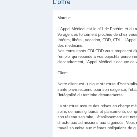
L'offre
Marque
L'Appel Médical est le n°1 de l'intérim et d
95 agences forcément proches de chez vous 
Intérim, libéral, vacation, CDD, CDI... l'App
des médecins.
Nos consultants CDI-CDD vous proposent d'
l'emploi qui réponde à vos objectifs personne
d'encadrement, l'Appel Médical s'occupe de 
Client
Notre client est l'unique structure d'Hospita
santé privé reconnu pour son exigence, l'étab
l'intégralité du territoire départemental.
La structure assure des prises en charge méd
soins de nursing lourds et pansements compl
son réseau sanitaire, l'établissement est nota
directe aux admissions aux urgences. Vous év
travail soumise aux mêmes obligations de qual