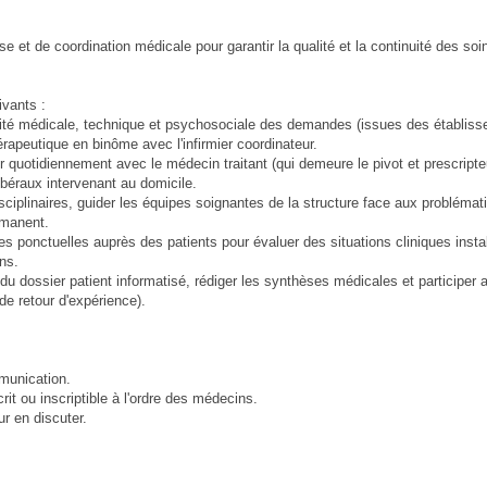
e et de coordination médicale pour garantir la qualité et la continuité des so
ivants :
bilité médicale, technique et psychosociale des demandes (issues des établis
hérapeutique en binôme avec l'infirmier coordinateur.
r quotidiennement avec le médecin traitant (qui demeure le pivot et prescripteu
libéraux intervenant au domicile.
idisciplinaires, guider les équipes soignantes de la structure face aux problém
rmanent.
ites ponctuelles auprès des patients pour évaluer des situations cliniques ins
ns.
 du dossier patient informatisé, rédiger les synthèses médicales et participer
e retour d'expérience).
munication.
it ou inscriptible à l'ordre des médecins.
r en discuter.