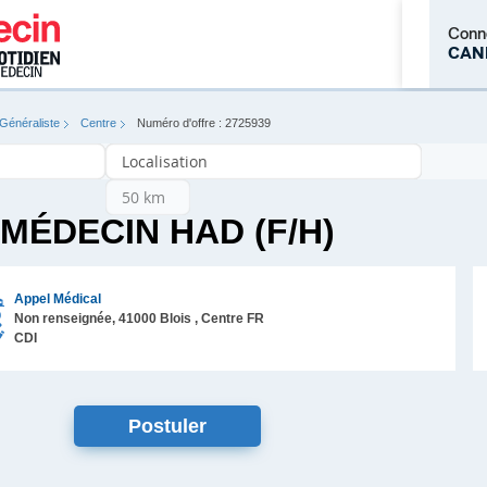
Conn
CAN
Généraliste
Centre
Numéro d'offre : 2725939
M'inscrire
MÉDECIN HAD (F/H)
Appel Médical
Non renseignée,
41000
Blois
, Centre
FR
CDI