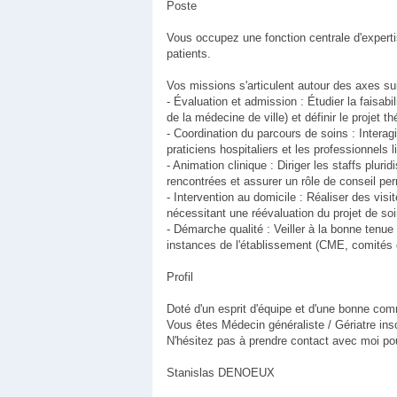
Poste
Vous occupez une fonction centrale d'expertis
patients.
Vos missions s'articulent autour des axes su
- Évaluation et admission : Étudier la faisa
de la médecine de ville) et définir le projet t
- Coordination du parcours de soins : Interagi
praticiens hospitaliers et les professionnels 
- Animation clinique : Diriger les staffs plur
rencontrées et assurer un rôle de conseil pe
- Intervention au domicile : Réaliser des vis
nécessitant une réévaluation du projet de soi
- Démarche qualité : Veiller à la bonne tenue
instances de l'établissement (CME, comités d
Profil
Doté d'un esprit d'équipe et d'une bonne com
Vous êtes Médecin généraliste / Gériatre inscr
N'hésitez pas à prendre contact avec moi pou
Stanislas DENOEUX