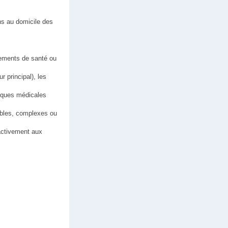
ins au domicile des
sements de santé ou
r principal), les
atiques médicales
tables, complexes ou
 activement aux