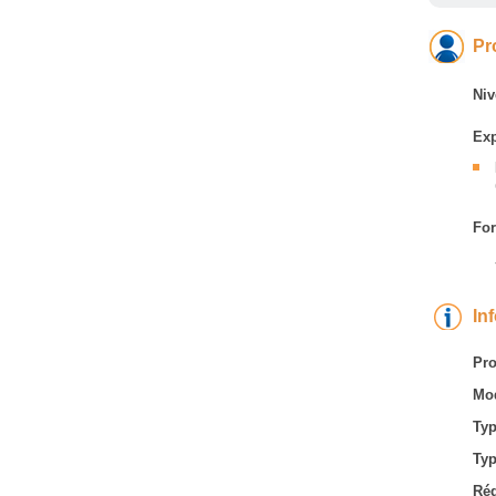
Pr
Niv
Exp
For
In
Pro
Mod
Typ
Typ
Rég