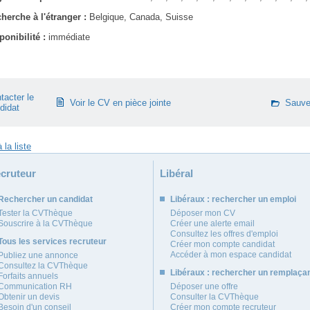
herche à l'étranger :
Belgique, Canada, Suisse
ponibilité :
immédiate
tacter le
Voir le CV en pièce jointe
Sauve
didat
cruteur
Libéral
Rechercher un candidat
Libéraux : rechercher un emploi
Tester la CVThèque
Déposer mon CV
Souscrire à la CVThèque
Créer une alerte email
Consultez les offres d'emploi
Tous les services recruteur
Créer mon compte candidat
Accéder à mon espace candidat
Publiez une annonce
Consultez la CVThèque
Libéraux : rechercher un remplaça
Forfaits annuels
Communication RH
Déposer une offre
Obtenir un devis
Consulter la CVThèque
Besoin d'un conseil
Créer mon compte recruteur