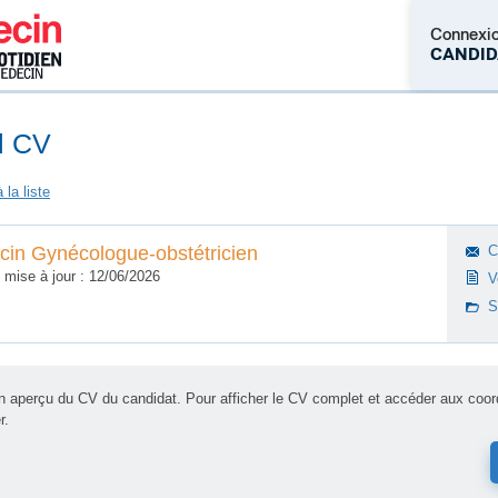
Connexi
CANDID
l CV
Pas encore c
in Gynécologue-obstétricien
C
 mise à jour : 12/06/2026
V
S
un aperçu du CV du candidat. Pour afficher le CV complet et accéder aux co
r.