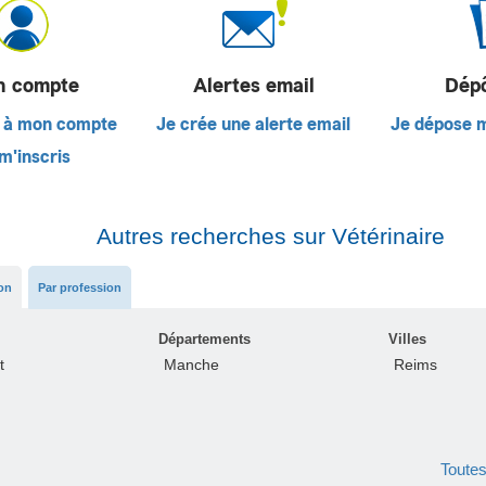
 compte
Alertes email
Dép
 à mon compte
Je crée une alerte email
Je dépose 
m'inscris
Autres recherches sur Vétérinaire
ion
Par profession
Départements
Villes
t
Manche
Reims
Toutes