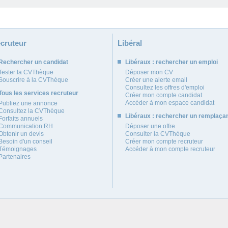
cruteur
Libéral
Rechercher un candidat
Libéraux : rechercher un emploi
Tester la CVThèque
Déposer mon CV
Souscrire à la CVThèque
Créer une alerte email
Consultez les offres d'emploi
Tous les services recruteur
Créer mon compte candidat
Accéder à mon espace candidat
Publiez une annonce
Consultez la CVThèque
Libéraux : rechercher un remplaça
Forfaits annuels
Communication RH
Déposer une offre
Obtenir un devis
Consulter la CVThèque
Besoin d'un conseil
Créer mon compte recruteur
Témoignages
Accéder à mon compte recruteur
Partenaires