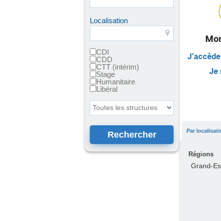
Localisation
Mon
CDI
J'accède
CDD
CTT (intérim)
Je 
Stage
Humanitaire
Libéral
Toutes les structures
Par localisat
Régions
Grand-Es