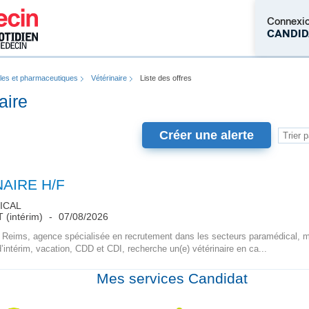
Connexi
CANDID
les et pharmaceutiques
Vétérinaire
Liste des offres
M'inscrire
aire
Créer une alerte
AIRE H/F
ICAL
 (intérim)
07/08/2026
l Reims, agence spécialisée en recrutement dans les secteurs paramédical, mé
’intérim, vacation, CDD et CDI, recherche un(e) vétérinaire en ca...
Mes services Candidat