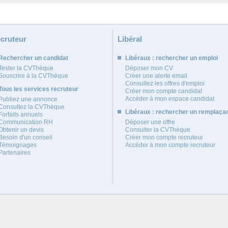
cruteur
Libéral
Rechercher un candidat
Libéraux : rechercher un emploi
Tester la CVThèque
Déposer mon CV
Souscrire à la CVThèque
Créer une alerte email
Consultez les offres d'emploi
Tous les services recruteur
Créer mon compte candidat
Accéder à mon espace candidat
Publiez une annonce
Consultez la CVThèque
Libéraux : rechercher un remplaça
Forfaits annuels
Communication RH
Déposer une offre
Obtenir un devis
Consulter la CVThèque
Besoin d'un conseil
Créer mon compte recruteur
Témoignages
Accéder à mon compte recruteur
Partenaires