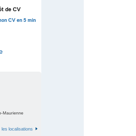
ôt de CV
mon CV en 5 min
e
e-Maurienne
 les localisations