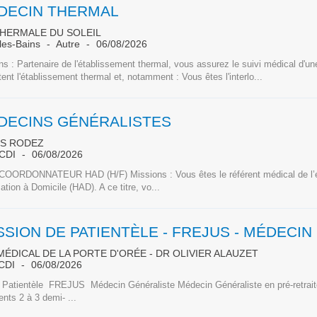
DECIN THERMAL
THERMALE DU SOLEIL
les-Bains
Autre
06/08/2026
s : Partenaire de l'établissement thermal, vous assurez le suivi médical d'une
tent l'établissement thermal et, notamment : Vous êtes l'interlo...
DECINS GÉNÉRALISTES
NS RODEZ
CDI
06/08/2026
ORDONNATEUR HAD (H/F) Missions : Vous êtes le référent médical de l’é
sation à Domicile (HAD). A ce titre, vo...
CE
ÉDICAL DE LA PORTE D'ORÉE - DR OLIVIER ALAUZET
CDI
06/08/2026
 Patientèle FREJUS Médecin Généraliste Médecin Généraliste en pré-retrait
ts 2 à 3 demi- ...