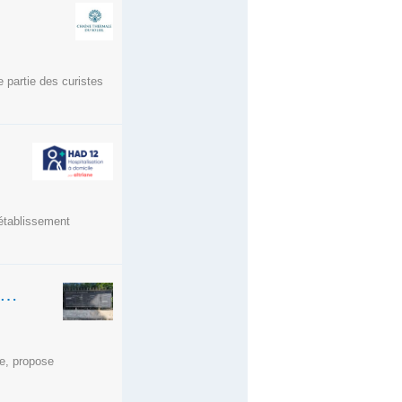
 partie des curistes
tablissement
SSION DE PATIENTÈLE - FREJUS - MÉDECIN GÉNÉRALISTE
e, propose