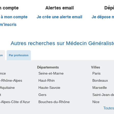
 compte
Alertes email
Dép
 à mon compte
Je crée une alerte email
Je dépose 
m'inscris
Autres recherches sur Médecin Généralist
ion
Par profession
Départements
Villes
ance
Seine-et-Marne
Paris
-Rhône-Alpes
Haut-Rhin
Bordeaux
Aquitaine
Haute-Savoie
Marseille
t
Gers
Saint-Jean-d
-Alpes-Côte d'Azur
Bouches-du-Rhône
Nice
Toutes