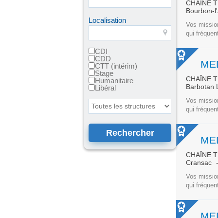
CHAÎNE 
Bourbon-l
Localisation
Vos mission
qui fréquen
CDI
CDD
ME
CTT (intérim)
Stage
CHAÎNE 
Humanitaire
Barbotan
Libéral
Vos mission
Toutes les structures
qui fréquen
ME
CHAÎNE 
Cransac
Vos mission
qui fréquen
ME