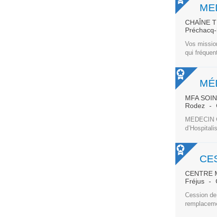
ME
CHAÎNE 
Préchacq-
Vos mission
qui fréquen
MÉ
MFA SOI
Rodez
MEDECIN CO
d’Hospitali
CENTRE M
Fréjus
Cession de
remplacemen