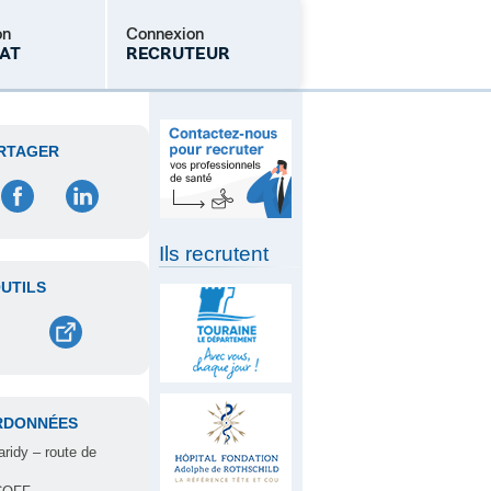
on
Connexion
AT
RECRUTEUR
Mot de passe oublié
RTAGER
Ils recrutent
UTILS
RDONNÉES
aridy – route de