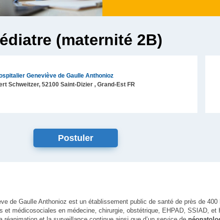
édiatre (maternité 2B)
spitalier Geneviève de Gaulle Anthonioz
ert Schweitzer,
52100
Saint-Dizier
, Grand-Est
FR
Postuler
ève de Gaulle Anthonioz est un établissement public de santé de près de 400 l
es et médicosociales en médecine, chirurgie, obstétrique, EHPAD, SSIAD, et 
a réanimation et la surveillance continue ainsi que d’un service de
néonatolog