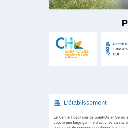
P
Centre Ho
1 rue Alb
CDI
L'établissement
Le Centre Hospitalier de Saint-Dizier Genevi
couvre une large gamme d’activités sanitair
également de services spécifiques tels que l