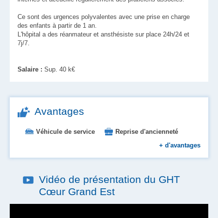
Ce sont des urgences polyvalentes avec une prise en charge
des enfants à partir de 1 an.
L'hôpital a des réanmateur et ansthésiste sur place 24h/24 et
7j/7.
Salaire :
Sup. 40 k€
Avantages
Véhicule de service
Reprise d'ancienneté
Aide au logement et à l'installation
+
Primes
d'avantages
Restauration d'entreprise
Vidéo de présentation du GHT
Cœur Grand Est