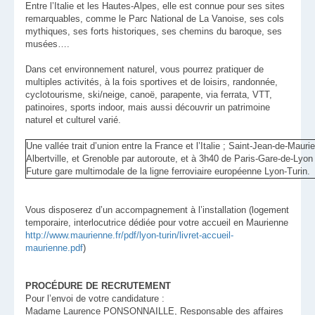
Entre l’Italie et les Hautes-Alpes, elle est connue pour ses sites
remarquables, comme le Parc National de La Vanoise, ses cols
mythiques, ses forts historiques, ses chemins du baroque, ses
musées….
Dans cet environnement naturel, vous pourrez pratiquer de
multiples activités, à la fois sportives et de loisirs, randonnée,
cyclotourisme, ski/neige, canoë, parapente, via ferrata, VTT,
patinoires, sports indoor, mais aussi découvrir un patrimoine
naturel et culturel varié.
Une vallée trait d’union entre la France et l’Italie ; Saint-Jean-de-Ma
Albertville, et Grenoble par autoroute, et à 3h40 de Paris-Gare-de-Lyon
Future gare multimodale de la ligne ferroviaire européenne Lyon-Turin.
Vous disposerez d’un accompagnement à l’installation (logement
temporaire, interlocutrice dédiée pour votre accueil en Maurienne
http://www.maurienne.fr/pdf/lyon-turin/livret-accueil-
maurienne.pdf
)
PROCÉDURE DE RECRUTEMENT
Pour l’envoi de votre candidature :
Madame Laurence PONSONNAILLE, Responsable des affaires