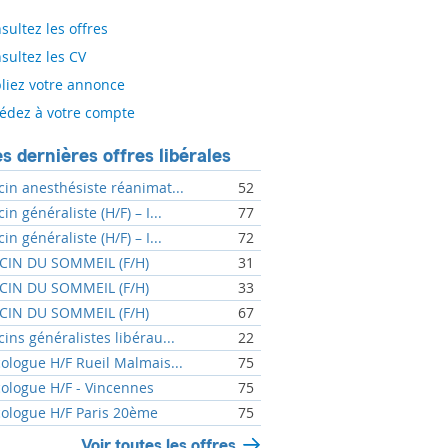
sultez les offres
sultez les CV
liez votre annonce
édez à votre compte
s dernières offres libérales
in anesthésiste réanimat...
52
n généraliste (H/F) – I...
77
n généraliste (H/F) – I...
72
IN DU SOMMEIL (F/H)
31
IN DU SOMMEIL (F/H)
33
IN DU SOMMEIL (F/H)
67
ins généralistes libérau...
22
ologue H/F Rueil Malmais...
75
ologue H/F - Vincennes
75
ologue H/F Paris 20ème
75
Voir toutes les offres