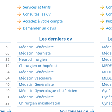
Services et tarifs
Con
Consultez les CV
Con
Accédez à votre compte
Pub
Demander un devis
Acc
Les derniers cv
Le
63
Médecin Généraliste
Médec
03
Médecin Interniste
Médeci
32
Neurochirurgien
Médeci
12
Chirurgien orthopédiste
MEDEC
34
Médecin Généraliste
MEDEC
04
Médecin Vasculaire
MEDEC
40
Médecin Généraliste
Médec
40
Médecin Gynécologue-obstétricien
Gynéc
31
Médecin Généraliste
Gynéc
29
Chirurgien maxillo-facial
Gynéc
res
Voir tous les cv