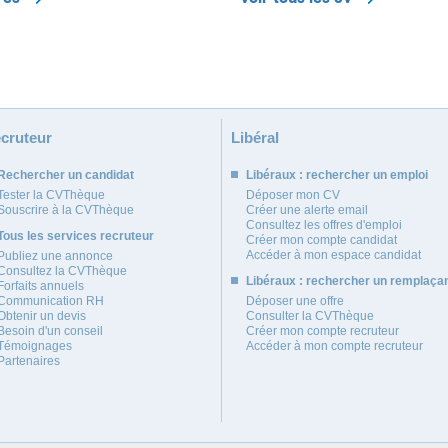
cruteur
Libéral
Rechercher un candidat
Libéraux : rechercher un emploi
Tester la CVThèque
Déposer mon CV
Souscrire à la CVThèque
Créer une alerte email
Consultez les offres d'emploi
Tous les services recruteur
Créer mon compte candidat
Accéder à mon espace candidat
Publiez une annonce
Consultez la CVThèque
Libéraux : rechercher un remplaça
Forfaits annuels
Communication RH
Déposer une offre
Obtenir un devis
Consulter la CVThèque
Besoin d'un conseil
Créer mon compte recruteur
Témoignages
Accéder à mon compte recruteur
Partenaires