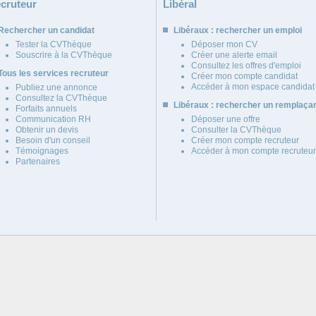
cruteur
Libéral
Rechercher un candidat
Libéraux : rechercher un emploi
Tester la CVThèque
Déposer mon CV
Souscrire à la CVThèque
Créer une alerte email
Consultez les offres d'emploi
Tous les services recruteur
Créer mon compte candidat
Accéder à mon espace candidat
Publiez une annonce
Consultez la CVThèque
Libéraux : rechercher un remplaça
Forfaits annuels
Communication RH
Déposer une offre
Obtenir un devis
Consulter la CVThèque
Besoin d'un conseil
Créer mon compte recruteur
Témoignages
Accéder à mon compte recruteur
Partenaires