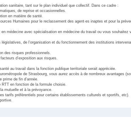
tion sanitaire, tant sur le plan individuel que collectif. Dans ce cadre :
ématiques, de reprise et occasionnelles.
ntion en matière de santé.
sources Humaines pour le reclassement des agent·es inaptes et pour la préve
orat en médecine avec spécialisation en médecine du travail ou vous souhaitez
 législatives, de l’organisation et du fonctionnement des institutions interven
on des risques professionnels.
 facteurs d’exposition aux risques.
nté au travail dans la fonction publique territoriale serait appréciée.
rométropole de Strasbourg, vous aurez accès à de nombreux avantages (sou
e prime de fin d’année.
e RTT en fonction de la formule choisie.
à la mutuelle et à la prévoyance.
arifs préférentiels pour certains établissements culturels et sportifs, etc).
portive.