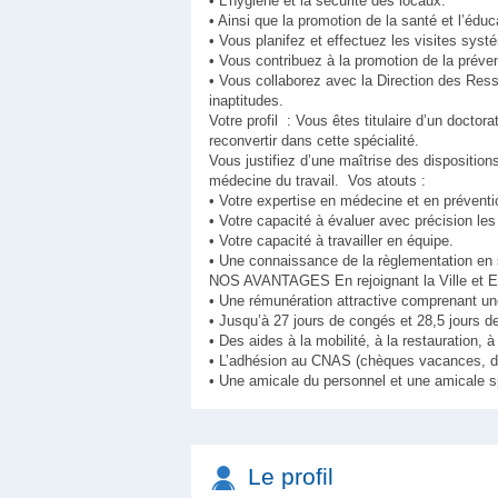
• L’hygiène et la sécurité des locaux.
• Ainsi que la promotion de la santé et l’éduca
• Vous planifez et effectuez les visites syst
• Vous contribuez à la promotion de la préve
• Vous collaborez avec la Direction des Res
inaptitudes.
Votre profil : Vous êtes titulaire d’un doct
reconvertir dans cette spécialité.
Vous justifiez d’une maîtrise des dispositions
médecine du travail. Vos atouts :
• Votre expertise en médecine et en préventi
• Votre capacité à évaluer avec précision les
• Votre capacité à travailler en équipe.
• Une connaissance de la règlementation en sa
NOS AVANTAGES En rejoignant la Ville et Eu
• Une rémunération attractive comprenant un
• Jusqu’à 27 jours de congés et 28,5 jours d
• Des aides à la mobilité, à la restauration, 
• L’adhésion au CNAS (chèques vacances, des t
• Une amicale du personnel et une amicale s
Le profil