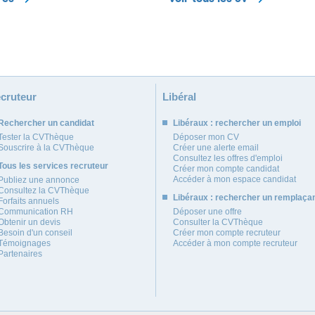
cruteur
Libéral
Rechercher un candidat
Libéraux : rechercher un emploi
Tester la CVThèque
Déposer mon CV
Souscrire à la CVThèque
Créer une alerte email
Consultez les offres d'emploi
Tous les services recruteur
Créer mon compte candidat
Accéder à mon espace candidat
Publiez une annonce
Consultez la CVThèque
Libéraux : rechercher un remplaça
Forfaits annuels
Communication RH
Déposer une offre
Obtenir un devis
Consulter la CVThèque
Besoin d'un conseil
Créer mon compte recruteur
Témoignages
Accéder à mon compte recruteur
Partenaires