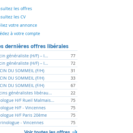
sultez les offres
sultez les CV
liez votre annonce
édez à votre compte
s dernières offres libérales
n généraliste (H/F) – I...
77
n généraliste (H/F) – I...
72
IN DU SOMMEIL (F/H)
31
IN DU SOMMEIL (F/H)
33
IN DU SOMMEIL (F/H)
67
ins généralistes libérau...
22
ologue H/F Rueil Malmais...
75
ologue H/F - Vincennes
75
ologue H/F Paris 20ème
75
rinologue - Vincennes
75
Voir toutes les offres