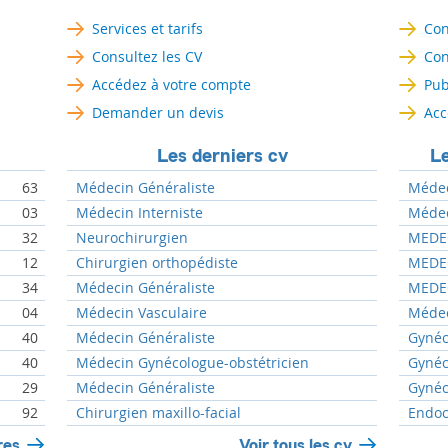
Services et tarifs
Con
Consultez les CV
Con
Accédez à votre compte
Pub
Demander un devis
Acc
Les derniers cv
Le
63
Médecin Généraliste
Médeci
03
Médecin Interniste
Médeci
32
Neurochirurgien
MEDEC
12
Chirurgien orthopédiste
MEDEC
34
Médecin Généraliste
MEDEC
04
Médecin Vasculaire
Médec
40
Médecin Généraliste
Gynéc
40
Médecin Gynécologue-obstétricien
Gynéc
29
Médecin Généraliste
Gynéc
92
Chirurgien maxillo-facial
Endoc
res
Voir tous les cv