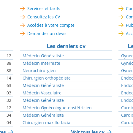
Services et tarifs
Con
Consultez les CV
Con
Accédez à votre compte
Pub
Demander un devis
Acc
Les derniers cv
Le
12
Médecin Généraliste
Gynéc
88
Médecin Interniste
Gynéc
88
Neurochirurgien
Gynéc
14
Chirurgien orthopédiste
Endoc
63
Médecin Généraliste
Endoc
03
Médecin Vasculaire
Endoc
32
Médecin Généraliste
Endoc
12
Médecin Gynécologue-obstétricien
Cardi
34
Médecin Généraliste
Cardi
04
Chirurgien maxillo-facial
Cardi
res
Voir tous les cv