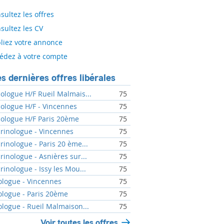
sultez les offres
sultez les CV
liez votre annonce
édez à votre compte
s dernières offres libérales
ologue H/F Rueil Malmais...
75
ologue H/F - Vincennes
75
ologue H/F Paris 20ème
75
rinologue - Vincennes
75
rinologue - Paris 20 ème...
75
rinologue - Asnières sur...
75
rinologue - Issy les Mou...
75
ologue - Vincennes
75
ologue - Paris 20ème
75
ologue - Rueil Malmaison...
75
Voir toutes les offres