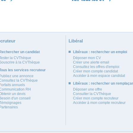
cruteur
Libéral
Rechercher un candidat
Libéraux : rechercher un emploi
Tester la CVThèque
Déposer mon CV
Souscrire à la CVThèque
Créer une alerte email
Consultez les offres d'emploi
Tous les services recruteur
Créer mon compte candidat
Accéder à mon espace candidat
Publiez une annonce
Consultez la CVThèque
Libéraux : rechercher un remplaça
Forfaits annuels
Communication RH
Déposer une offre
Obtenir un devis
Consulter la CVThèque
Besoin d'un conseil
Créer mon compte recruteur
Témoignages
Accéder à mon compte recruteur
Partenaires