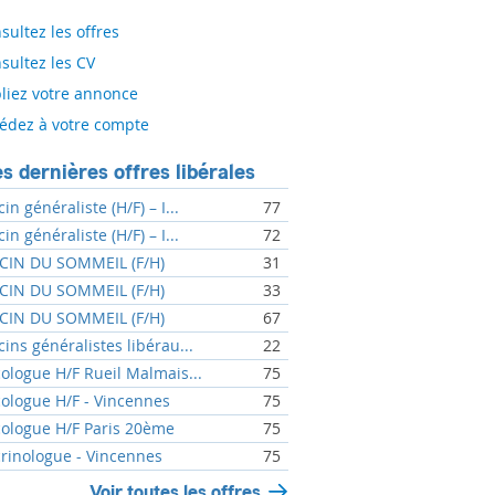
sultez les offres
sultez les CV
liez votre annonce
édez à votre compte
s dernières offres libérales
n généraliste (H/F) – I...
77
n généraliste (H/F) – I...
72
IN DU SOMMEIL (F/H)
31
IN DU SOMMEIL (F/H)
33
IN DU SOMMEIL (F/H)
67
ins généralistes libérau...
22
ologue H/F Rueil Malmais...
75
ologue H/F - Vincennes
75
ologue H/F Paris 20ème
75
rinologue - Vincennes
75
Voir toutes les offres