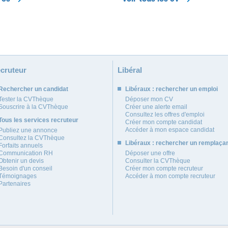
cruteur
Libéral
Rechercher un candidat
Libéraux : rechercher un emploi
Tester la CVThèque
Déposer mon CV
Souscrire à la CVThèque
Créer une alerte email
Consultez les offres d'emploi
Tous les services recruteur
Créer mon compte candidat
Accéder à mon espace candidat
Publiez une annonce
Consultez la CVThèque
Libéraux : rechercher un remplaça
Forfaits annuels
Communication RH
Déposer une offre
Obtenir un devis
Consulter la CVThèque
Besoin d'un conseil
Créer mon compte recruteur
Témoignages
Accéder à mon compte recruteur
Partenaires