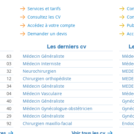
Services et tarifs
Con
Consultez les CV
Con
Accédez à votre compte
Pub
Demander un devis
Acc
Les derniers cv
Le
63
Médecin Généraliste
Médeci
03
Médecin Interniste
Médeci
32
Neurochirurgien
MEDEC
12
Chirurgien orthopédiste
MEDEC
34
Médecin Généraliste
MEDEC
04
Médecin Vasculaire
Médec
40
Médecin Généraliste
Gynéc
40
Médecin Gynécologue-obstétricien
Gynéc
29
Médecin Généraliste
Gynéc
92
Chirurgien maxillo-facial
Endoc
res
Voir tous les cv