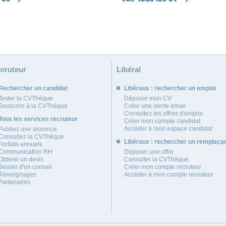
cruteur
Libéral
Rechercher un candidat
Libéraux : rechercher un emploi
Tester la CVThèque
Déposer mon CV
Souscrire à la CVThèque
Créer une alerte email
Consultez les offres d'emploi
Tous les services recruteur
Créer mon compte candidat
Accéder à mon espace candidat
Publiez une annonce
Consultez la CVThèque
Libéraux : rechercher un remplaça
Forfaits annuels
Communication RH
Déposer une offre
Obtenir un devis
Consulter la CVThèque
Besoin d'un conseil
Créer mon compte recruteur
Témoignages
Accéder à mon compte recruteur
Partenaires