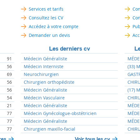
Services et tarifs
Con
Consultez les CV
Con
Accédez à votre compte
Pub
Demander un devis
Acc
Les derniers cv
Le
91
Médecin Généraliste
MÉDEC
56
Médecin Interniste
(33) 
69
Neurochirurgien
GASTR
56
Chirurgien orthopédiste
CHIRU
56
Médecin Généraliste
(17) 
54
Médecin Vasculaire
CHIRU
21
Médecin Généraliste
MÉDEC
77
Médecin Gynécologue-obstétricien
MÉDEC
77
Médecin Généraliste
MÉDEC
77
Chirurgien maxillo-facial
CHIRU
res
Voir tous les cv