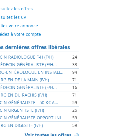
sultez les offres
sultez les CV
liez votre annonce
édez à votre compte
s dernières offres libérales
IN RADIOLOGUE F-H (F/H)
24
MÉDECIN GÉNÉRALISTE (F/H...
33
O-ENTÉROLOGUE EN INSTALL...
94
RGIEN DE LA MAIN (F/H)
71
MÉDECIN GÉNÉRALISTE (F/H...
16
RGIEN DU RACHIS (F/H)
71
IN GÉNÉRALISTE - 50 K€ A...
59
IN URGENTISTE (F/H)
26
IN GÉNÉRALISTE OPPORTUNI...
59
RGIEN DIGESTIF (F/H)
59
Voir toutes les offres