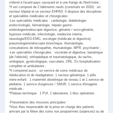
s'étend à l'avant-pays savoyard et à une frange du Nord-Isère ;
*Il est composé de 2 bâtiments neufs (construits en 2020) : un
secteur hôpital et un secteur EHPAD. Il dispose des disciplines
et spécialités médicales et chirurgicales :
-Les spécialités médicales : cardiologie, diabétologie-
endocrinologie, hématologie, hépato gastro-
entérologie/endoscopie digestive, gériatrie / onco-gériatrie,
hypnose médicale, infectiologie, médecine interne,
neurologie/EEG-EMG, oncologie (médicale et digestive),
pneumologie/endoscopie bronchique, rhumatologie,
consultations de rétinopathie, rhumatologie, MPR, psychiatrie ;
-Les spécialités chirurgicales : viscérale et digestive, bariatrique
(de l'obésité), orthopédique et traumatologique, du rachis,
urologique, gynécologique, vasculaire, ORL. En hospitalisation
complète et ambulatoire ;
*Il comprend aussi : un service de soins médicaux de
rééducation et de réadaptation, 1 secteur gériatrique, 1 pôle
mère-enfant : 1 maternité obstétrique de niveau 1 et 1 service de
pédiatrie, 1 service d'urgences / SMUR, 1 service d'imagerie
médicale ;
*Plateau technique : 1 PUI, 1 laboratoire, 1 bloc opératoire.
-Présentation des missions principales :
*Vous êtes responsable de la prise en charge des patients
arrivant par la filière des soins non programmés (urgences) ou de