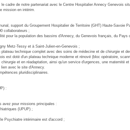
s le cadre de notre partenariat avec le Centre Hospitalier Annecy Genevois si
e mission en intérim.
unal, support du Groupement Hospitalier de Territoire (GHT) Haute-Savoie P
00 collaborateurs ;
lité pour la population des bassins d'Annecy, du Genevois français, du Pays 
agny Metz-Tessy et à Saint-Julien-en-Genevois ;
un plateau technique complet avec des soins de médecine et de chirurgie et de
vois est doté d'un plateau technique moderne et rénové (bloc opératoire, scanne
 chirurgie et en réadaptation, ainsi qu'un service d'urgences, une maternité et
n lien avec le site d'Annecy.
pétences pluridisciplinaires.
P) :
s avez pour missions principales :
chiatriques (UPUP) ;
 le Psychiatre intérimaire est d'accord ;