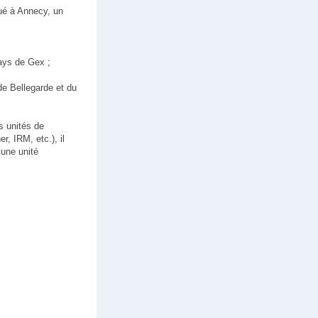
tué à Annecy, un
ays de Gex ;
de Bellegarde et du
s unités de
r, IRM, etc.), il
 une unité