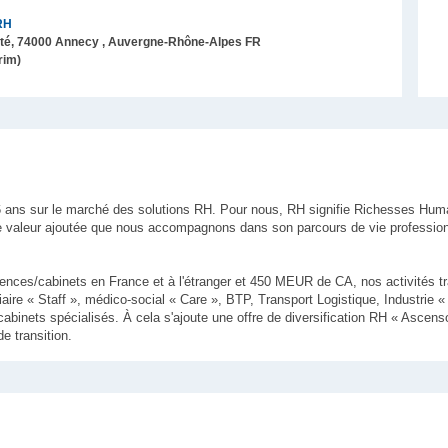
RH
té,
74000
Annecy
, Auvergne-Rhône-Alpes
FR
rim)
 ans sur le marché des solutions RH. Pour nous, RH signifie Richesses Hum
 valeur ajoutée que nous accompagnons dans son parcours de vie profession
nces/cabinets en France et à l'étranger et 450 MEUR de CA, nos activités tra
iaire « Staff », médico-social « Care », BTP, Transport Logistique, Industrie 
abinets spécialisés. À cela s'ajoute une offre de diversification RH « Ascens
e transition.