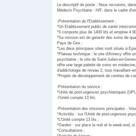
Le descriptif de poste : Nous recrutons, dan
Médecin Psychiatre - H/F, dans le cadre d'un
-Présentation de l'Etablissement :
*Un Etablissement public de santé intercomm
*Il comporte plus de 1400 lits et emploie 4 9
*Sa mission est de garantir des soins de qua
Pays de Gex ;
*Les deux principaux sites sont situés à Ep
*Plateau technique : le site d'Annecy offre 
psychiatrie ; le site de Saint-Julien-en-Gene
offre une large palette de soins en médecine,
d'addictologie de niveau 2, tous travaillant e
*Projets de développement de centres de com
-Présentation du service :
*Unité de post-urgences psychiatriques (UPU
-l'Unité compte 13 lits.
-Présentation des missions principales : Vou
*Activités : sur l'Unité de post-urgences psy
*L'Unité compte 13 lits ;
*Gardes : sur place la nuit et le week-end, si
*Consultations ;
*Activité de liaison ;