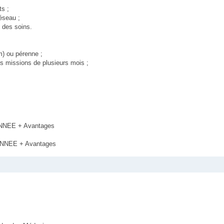
ts ;
éseau ;
e des soins.
m) ou pérenne ;
s missions de plusieurs mois ;
ANNEE + Avantages
ANNEE + Avantages