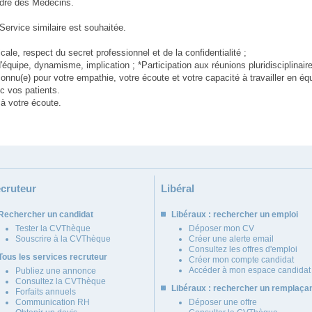
Ordre des Médecins.
Service similaire est souhaitée.
e, respect du secret professionnel et de la confidentialité ;
'équipe, dynamisme, implication ; *Participation aux réunions pluridisciplinaire
connu(e) pour votre empathie, votre écoute et votre capacité à travailler en é
c vos patients.
à votre écoute.
cruteur
Libéral
Rechercher un candidat
Libéraux : rechercher un emploi
Tester la CVThèque
Déposer mon CV
Souscrire à la CVThèque
Créer une alerte email
Consultez les offres d'emploi
Tous les services recruteur
Créer mon compte candidat
Accéder à mon espace candidat
Publiez une annonce
Consultez la CVThèque
Libéraux : rechercher un remplaça
Forfaits annuels
Communication RH
Déposer une offre