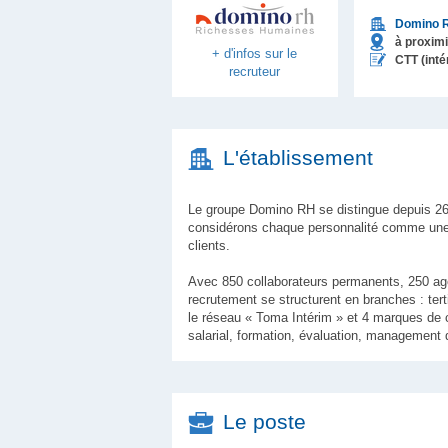
Domino 
à proximi
+ d'infos sur le
CTT (inté
recruteur
L'établissement
Le groupe Domino RH se distingue depuis 26
considérons chaque personnalité comme une
clients.
Avec 850 collaborateurs permanents, 250 age
recrutement se structurent en branches : tert
le réseau « Toma Intérim » et 4 marques de c
salarial, formation, évaluation, management d
Le poste