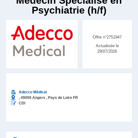
Médecin Spécialisé en
Psychiatrie (h/f)
Offre n°2751947
Actualisée le
29/07/2026
Adecco Médical
,
49000
Angers
, Pays de Loire
FR
CDI