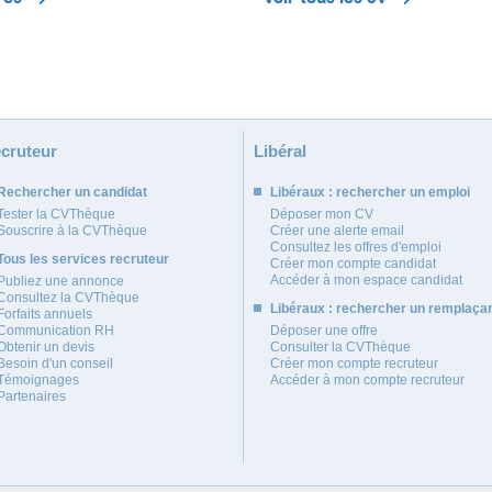
cruteur
Libéral
Rechercher un candidat
Libéraux : rechercher un emploi
Tester la CVThèque
Déposer mon CV
Souscrire à la CVThèque
Créer une alerte email
Consultez les offres d'emploi
Tous les services recruteur
Créer mon compte candidat
Accéder à mon espace candidat
Publiez une annonce
Consultez la CVThèque
Libéraux : rechercher un remplaça
Forfaits annuels
Communication RH
Déposer une offre
Obtenir un devis
Consulter la CVThèque
Besoin d'un conseil
Créer mon compte recruteur
Témoignages
Accéder à mon compte recruteur
Partenaires