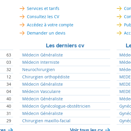
Services et tarifs
Con
Consultez les CV
Con
Accédez à votre compte
Pub
Demander un devis
Acc
Les derniers cv
Le
63
Médecin Généraliste
Médec
03
Médecin Interniste
Médeci
32
Neurochirurgien
Médeci
12
Chirurgien orthopédiste
MEDEC
34
Médecin Généraliste
MEDEC
04
Médecin Vasculaire
MEDEC
40
Médecin Généraliste
Médec
40
Médecin Gynécologue-obstétricien
Gynéc
31
Médecin Généraliste
Gynéc
29
Chirurgien maxillo-facial
Gynéc
res
Voir tous les cv