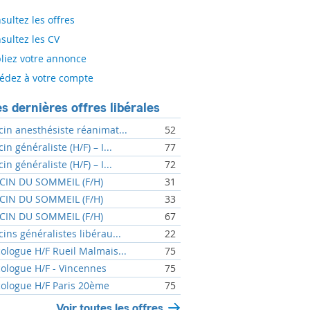
sultez les offres
sultez les CV
liez votre annonce
édez à votre compte
s dernières offres libérales
in anesthésiste réanimat...
52
n généraliste (H/F) – I...
77
n généraliste (H/F) – I...
72
IN DU SOMMEIL (F/H)
31
IN DU SOMMEIL (F/H)
33
IN DU SOMMEIL (F/H)
67
ins généralistes libérau...
22
ologue H/F Rueil Malmais...
75
ologue H/F - Vincennes
75
ologue H/F Paris 20ème
75
Voir toutes les offres