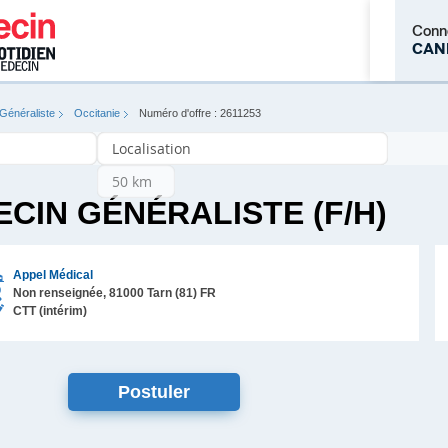
Conn
CAN
Généraliste
Occitanie
Numéro d'offre : 2611253
M'inscrire
CIN GÉNÉRALISTE (F/H)
Appel Médical
Non renseignée,
81000
Tarn (81)
FR
CTT (intérim)