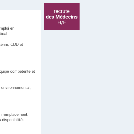
emploi en
ical !
térim, CDD et
équipe compétente et
et environnemental,
 un remplacement.
 disponibilités.