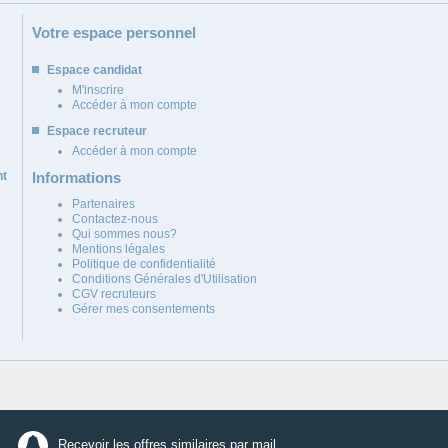
Votre espace personnel
Espace candidat
M'inscrire
Accéder à mon compte
Espace recruteur
Accéder à mon compte
nt
Informations
Partenaires
Contactez-nous
Qui sommes nous?
Mentions légales
Politique de confidentialité
Conditions Générales d'Utilisation
CGV recruteurs
Gérer mes consentements
Recevoir les offres similaires par mail