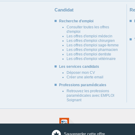
Candidat
Re
Recherche d'emploi
Consulter toutes les offres
d'emploi
Les offres d'emploi médecin
Les offres d'emploi chirurgien
Les offres d'emploi sage-femme
Les offres d'emploi pharmacien
Les offres d'emploi dentiste
Les offres d'emploi vétérinaire
Les services candidats
Déposer mon CV
Créer une alerte email
Professions paramédicales
Retrouvez les professions
paramédicales avec EMPLOI
Soignant
Sauvegarder cette offre