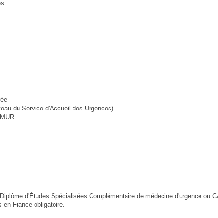
es :
rée
niveau du Service d'Accueil des Urgences)
 SMUR
e Diplôme d'Études Spécialisées Complémentaire de médecine d'urgence ou C
s en France obligatoire.