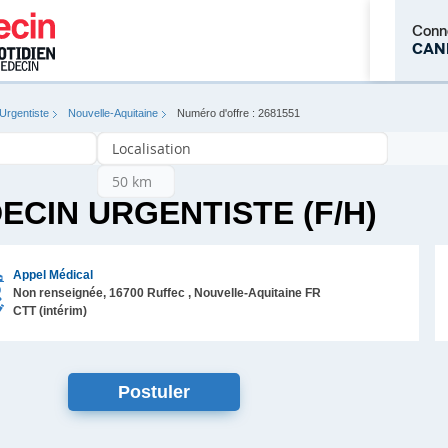
Conn
CAN
Urgentiste
Nouvelle-Aquitaine
Numéro d'offre : 2681551
M'inscrire
ECIN URGENTISTE (F/H)
Appel Médical
Non renseignée,
16700
Ruffec
, Nouvelle-Aquitaine
FR
CTT (intérim)