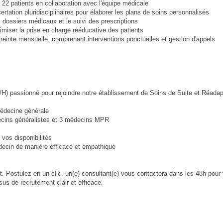
n 22 patients en collaboration avec l'équipe médicale
rtation pluridisciplinaires pour élaborer les plans de soins personnalisés
des dossiers médicaux et le suivi des prescriptions
iser la prise en charge rééducative des patients
reinte mensuelle, comprenant interventions ponctuelles et gestion d'appels
H) passionné pour rejoindre notre établissement de Soins de Suite et Réadap
médecine générale
decins généralistes et 3 médecins MPR
 vos disponibilités
édecin de manière efficace et empathique
. Postulez en un clic, un(e) consultant(e) vous contactera dans les 48h pour 
us de recrutement clair et efficace.