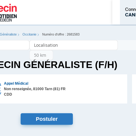
Conn
CAN
Généraliste
Occitanie
Numéro d'offre : 2681583
M'inscrire
CIN GÉNÉRALISTE (F/H)
Appel Médical
Non renseignée,
81000
Tarn (81)
FR
CDD