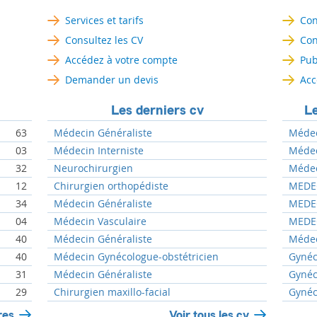
Services et tarifs
Con
Consultez les CV
Con
Accédez à votre compte
Pub
Demander un devis
Acc
Les derniers cv
Le
63
Médecin Généraliste
Médec
03
Médecin Interniste
Médeci
32
Neurochirurgien
Médeci
12
Chirurgien orthopédiste
MEDEC
34
Médecin Généraliste
MEDEC
04
Médecin Vasculaire
MEDEC
40
Médecin Généraliste
Médec
40
Médecin Gynécologue-obstétricien
Gynéc
31
Médecin Généraliste
Gynéc
29
Chirurgien maxillo-facial
Gynéc
res
Voir tous les cv