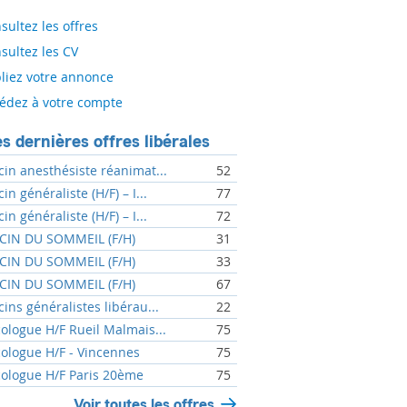
sultez les offres
sultez les CV
liez votre annonce
édez à votre compte
s dernières offres libérales
in anesthésiste réanimat...
52
n généraliste (H/F) – I...
77
n généraliste (H/F) – I...
72
IN DU SOMMEIL (F/H)
31
IN DU SOMMEIL (F/H)
33
IN DU SOMMEIL (F/H)
67
ins généralistes libérau...
22
ologue H/F Rueil Malmais...
75
ologue H/F - Vincennes
75
ologue H/F Paris 20ème
75
Voir toutes les offres