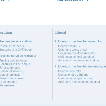
cruteur
Libéral
Rechercher un candidat
Libéraux : rechercher un emploi
Tester la CVThèque
Déposer mon CV
Souscrire à la CVThèque
Créer une alerte email
Consultez les offres d'emploi
Tous les services recruteur
Créer mon compte candidat
Accéder à mon espace candidat
Publiez une annonce
Consultez la CVThèque
Libéraux : rechercher un remplaça
Forfaits annuels
Communication RH
Déposer une offre
Obtenir un devis
Consulter la CVThèque
Besoin d'un conseil
Créer mon compte recruteur
Témoignages
Accéder à mon compte recruteur
Partenaires