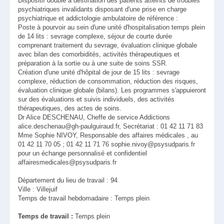
Dispositif double à destination des patients atteints de troubles
psychiatriques invalidants disposant d'une prise en charge
psychiatrique et addictologie ambulatoire de référence :
Poste à pourvoir au sein d'une unité d'hospitalisation temps plein
de 14 lits : sevrage complexe, séjour de courte durée
comprenant traitement du sevrage, évaluation clinique globale
avec bilan des comorbidités, activités thérapeutiques et
préparation à la sortie ou à une suite de soins SSR.
Création d'une unité d'hôpital de jour de 15 lits : sevrage
complexe, réduction de consommation, réduction des risques,
évaluation clinique globale (bilans). Les programmes s'appuieront
sur des évaluations et suivis individuels, des activités
thérapeutiques, des actes de soins.
Dr Alice DESCHENAU, Cheffe de service Addictions
alice.deschenau@gh-paulguiraud.fr, Secrétariat : 01 42 11 71 83
Mme Sophie NIVOY, Responsable des affaires médicales , au
01 42 11 70 05 ; 01 42 11 71 76 sophie.nivoy@psysudparis.fr
pour un échange personnalisé et confidentiel
affairesmedicales@psysudparis.fr
Département du lieu de travail : 94
Ville : Villejuif
Temps de travail hebdomadaire : Temps plein
Temps de travail :
Temps plein