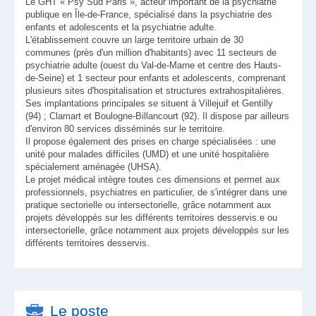
Le GHT « Psy Sud Paris », acteur important de la psychiatrie
publique en Île-de-France, spécialisé dans la psychiatrie des
enfants et adolescents et la psychiatrie adulte.
L'établissement couvre un large territoire urbain de 30
communes (près d'un million d'habitants) avec 11 secteurs de
psychiatrie adulte (ouest du Val-de-Marne et centre des Hauts-
de-Seine) et 1 secteur pour enfants et adolescents, comprenant
plusieurs sites d'hospitalisation et structures extrahospitalières.
Ses implantations principales se situent à Villejuif et Gentilly
(94) ; Clamart et Boulogne-Billancourt (92). Il dispose par ailleurs
d'environ 80 services disséminés sur le territoire.
Il propose également des prises en charge spécialisées : une
unité pour malades difficiles (UMD) et une unité hospitalière
spécialement aménagée (UHSA).
Le projet médical intègre toutes ces dimensions et permet aux
professionnels, psychiatres en particulier, de s'intégrer dans une
pratique sectorielle ou intersectorielle, grâce notamment aux
projets développés sur les différents territoires desservis.e ou
intersectorielle, grâce notamment aux projets développés sur les
différents territoires desservis.
Le poste