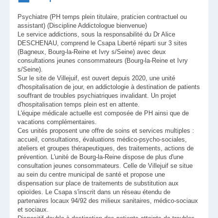
Psychiatre (PH temps plein titulaire, praticien contractuel ou
assistant) (Discipline Addictologue bienvenue)
Le service addictions, sous la responsabilité du Dr Alice
DESCHENAU, comprend le Csapa Liberté réparti sur 3 sites
(Bagneux, Bourg-la-Reine et Ivry s/Seine) avec deux
consultations jeunes consommateurs (Bourg-la-Reine et Ivry
s/Seine).
Sur le site de Villejuif, est ouvert depuis 2020, une unité
d'hospitalisation de jour, en addictologie à destination de patients
souffrant de troubles psychiatriques invalidant. Un projet
d'hospitalisation temps plein est en attente.
L'équipe médicale actuelle est composée de PH ainsi que de
vacations complémentaires.
Ces unités proposent une offre de soins et services multiples :
accueil, consultations, évaluations médico-psycho-sociales,
ateliers et groupes thérapeutiques, des traitements, actions de
prévention. L'unité de Bourg-la-Reine dispose de plus d'une
consultation jeunes consommateurs. Celle de Villejuif se situe
au sein du centre municipal de santé et propose une
dispensation sur place de traitements de substitution aux
opioïdes. Le Csapa s'inscrit dans un réseau étendu de
partenaires locaux 94/92 des milieux sanitaires, médico-sociaux
et sociaux.