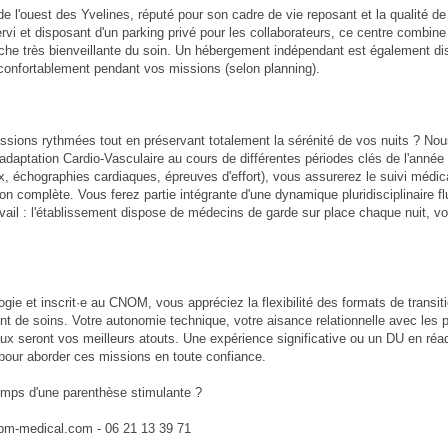
 l'ouest des Yvelines, réputé pour son cadre de vie reposant et la qualité de 
vi et disposant d'un parking privé pour les collaborateurs, ce centre combine
oche très bienveillante du soin. Un hébergement indépendant est également di
ir confortablement pendant vos missions (selon planning).
ssions rythmées tout en préservant totalement la sérénité de vos nuits ? No
Réadaptation Cardio-Vasculaire au cours de différentes périodes clés de l'année
 échographies cardiaques, épreuves d'effort), vous assurerez le suivi médica
ion complète. Vous ferez partie intégrante d'une dynamique pluridisciplinaire fl
avail : l'établissement dispose de médecins de garde sur place chaque nuit, v
gie et inscrit·e au CNOM, vous appréciez la flexibilité des formats de transi
 de soins. Votre autonomie technique, votre aisance relationnelle avec les p
ux seront vos meilleurs atouts. Une expérience significative ou un DU en réa
our aborder ces missions en toute confiance.
temps d'une parenthèse stimulante ?
jbm-medical.com - 06 21 13 39 71