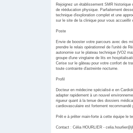
Rejoignez un établissement SMR historique de
de rééducation physique. Parfaitement desser
technique d'exploration complet et une appr
sur le site de la clinique pour vous accueill
Poste
Envie de booster votre parcours avec des mi
prendre le relais opérationnel de l'unité de 
autonomie sur le plateau technique (VO2 max,
groupe d'une vingtaine de lits en hospitalisat
Cerise sur le gâteau pour votre confort de tr
toute contrainte d'astreinte nocturne.
Profil
Docteur en médecine spécialisé·e en Cardiolo
adapter rapidement à un nouvel environnement
rigueur quant à la tenue des dossiers médica
cardiovasculaire est fortement recommandé p
Prêt·e à prêter main-forte à cette équipe le 
Contact : Célia HOURLIER - celia.hourlier@