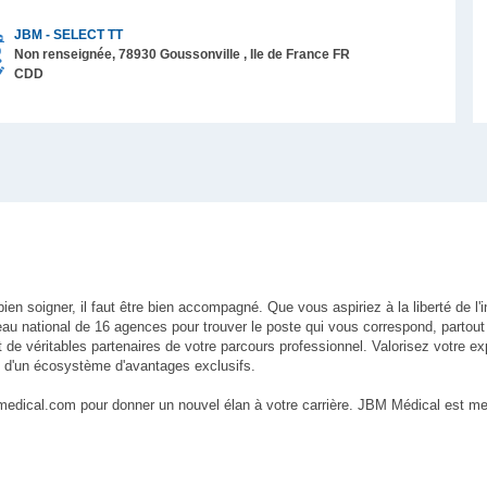
JBM - SELECT TT
Non renseignée,
78930
Goussonville
, Ile de France
FR
CDD
 soigner, il faut être bien accompagné. Que vous aspiriez à la liberté de l'i
seau national de 16 agences pour trouver le poste qui vous correspond, partou
de véritables partenaires de votre parcours professionnel. Valorisez votre ex
z d'un écosystème d'avantages exclusifs.
-medical.com pour donner un nouvel élan à votre carrière. JBM Médical est 