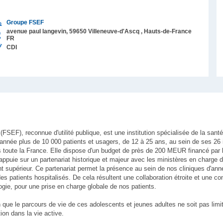
Groupe FSEF
avenue paul langevin,
59650
Villeneuve-d'Ascq
, Hauts-de-France
FR
CDI
FSEF), reconnue d'utilité publique, est une institution spécialisée de la sant
 année plus de 10 000 patients et usagers, de 12 à 25 ans, au sein de ses 26 
ns toute la France. Elle dispose d'un budget de près de 200 MEUR financé par
ppuie sur un partenariat historique et majeur avec les ministères en charge d
nt supérieur. Ce partenariat permet la présence au sein de nos cliniques d'an
des patients hospitalisés. De cela résultent une collaboration étroite et une c
ogie, pour une prise en charge globale de nos patients.
 que le parcours de vie de ces adolescents et jeunes adultes ne soit pas limi
tion dans la vie active.