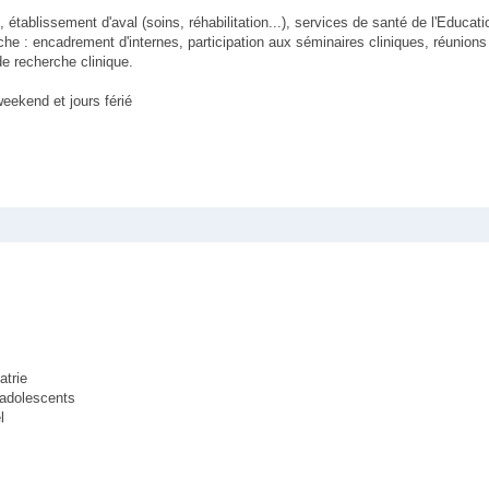
établissement d'aval (soins, réhabilitation...), services de santé de l'Educati
he : encadrement d'internes, participation aux séminaires cliniques, réunion
de recherche clinique.
weekend et jours férié
atrie
 adolescents
l