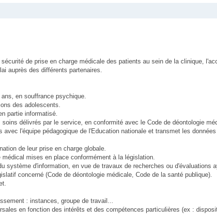
a sécurité de prise en charge médicale des patients au sein de la clinique, l
elai auprès des différents partenaires.
5 ans, en souffrance psychique.
tions des adolescents.
n partie informatisé.
soins délivrés par le service, en conformité avec le Code de déontologie méd
udes avec l'équipe pédagogique de l'Education nationale et transmet les données
ation de leur prise en charge globale.
e médical mises en place conformément à la législation.
u système d'information, en vue de travaux de recherches ou d'évaluations 
islatif concerné (Code de déontologie médicale, Code de la santé publique).
et.
blissement : instances, groupe de travail...
ales en fonction des intérêts et des compétences particulières (ex : dispositi