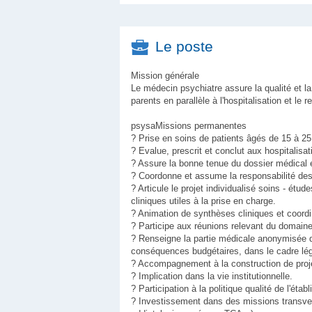
Le poste
Mission générale
Le médecin psychiatre assure la qualité et l
parents en parallèle à l'hospitalisation et le r
psysaMissions permanentes
? Prise en soins de patients âgés de 15 à 2
? Evalue, prescrit et conclut aux hospitalisa
? Assure la bonne tenue du dossier médical e
? Coordonne et assume la responsabilité des 
? Articule le projet individualisé soins - ét
cliniques utiles à la prise en charge.
? Animation de synthèses cliniques et coordin
? Participe aux réunions relevant du domain
? Renseigne la partie médicale anonymisée d
conséquences budgétaires, dans le cadre lég
? Accompagnement à la construction de proj
? Implication dans la vie institutionnelle.
? Participation à la politique qualité de l'éta
? Investissement dans des missions transvers