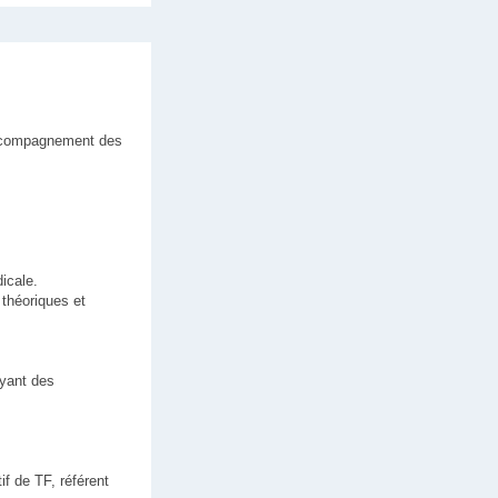
'accompagnement des
icale.
 théoriques et
ayant des
f de TF, référent