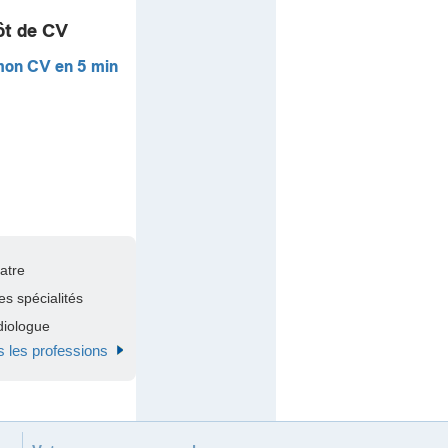
ôt de CV
mon CV en 5 min
atre
s spécialités
diologue
s les professions