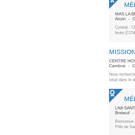
MÉ
MAS LA 
Anzin
C
Contrat : C
brute (CCN6
MISSION
CENTRE HOS
Cambrai
C
Nous rechercho
situé dans le 
MÉ
LNA SAN
Breteuil
Bienvenue a
Pôle de San