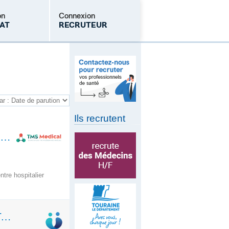
on
Connexion
AT
RECRUTEUR
Mot de passe oublié
Ils recrutent
MISSION EN NEPHROLOGIE-CH DE BETHUNE ,PAS DE CALAIS (62)
tre hospitalier
MÉDECIN GÉNÉRALISTE — H/F - TÉLÉCONSULTATION- TEMPS PLEIN OU PARTIEL