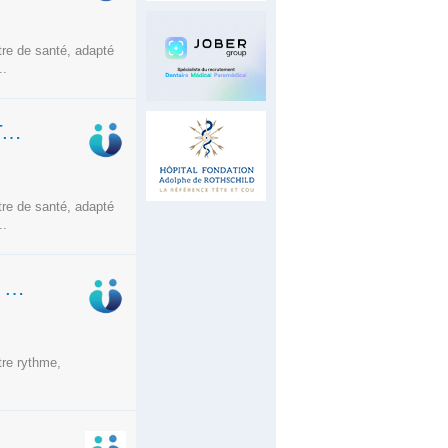
tre de santé, adapté
..
MÉDECIN GÉNÉRALISTE — H/F - TÉLÉCONSULTATION- TEMPS PLEIN OU PARTIEL
tre de santé, adapté
..
MÉDECIN GÉNÉRALISTE—TÉLÉCONSULTATION (TPS PLEIN/PARTIEL)-HAUTS-DE-FRANCE ET FRANCE ENTIERE
tre rythme,
ALISTE — TÉLÉCONSULTATION - TPS PARTIEL CDI