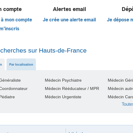
 compte
Alertes email
Dép
 à mon compte
Je crée une alerte email
Je dépose 
m'inscris
echerches sur Hauts-de-France
on
Par localisation
Généraliste
Médecin Psychiatre
Médecin Géri
Coordonnateur
Médecin Rééducateur / MPR
Médecin autre
Pédiatre
Médecin Urgentiste
Médecin Car
Toute