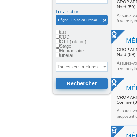
CROP AR
Nord (59)
Localisation
Assurez-vou
Région : Hauts-de-France
à votre ryt
CDI
CDD
CTT (intérim)
Stage
CROP AR
Humanitaire
Nord (59)
Libéral
Assurez-vou
Toutes les structures
à votre ryt
CROP AR
Somme (
Assurez-vou
proposant u