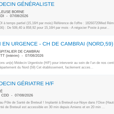
DECIN GÉNÉRALISTE
BLEUSE BORNE
DI
07/08/2026
DI à temps partiel (15,16H par mois) Référence de l'offre : 18260720Med Ré
6) : De 506,40 à 858,92 pour 15,16H par mois - A négocier Poste à pour...
 EN URGENCE - CH DE CAMBRAI (NORD,59)
PITALIER DE CAMBRAI
TT (intérim)
07/08/2026
ns un(e) Médecin Urgentiste (H/F) pour intervenir au sein de l’un de nos centr
département du Nord (59) Cet établissement, facilement acces...
DECIN GÉRIATRE H/F
TÉ
CDD
07/08/2026
u Pôle de Santé de Breteuil ! Implanté à Breteuil-sur-Noye dans l’Oise (Haut
té de Breteuil est accessible en 30 min depuis Amiens et en 20 min ...