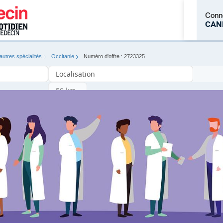
Conn
CAN
utres spécialités
Occitanie
Numéro d'offre : 2723325
M'inscrire