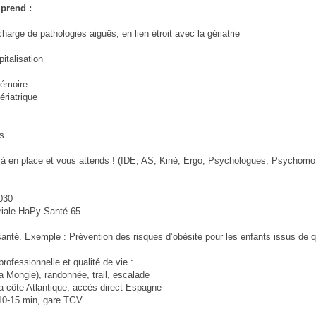
mprend :
arge de pathologies aiguës, en lien étroit avec la gériatrie
italisation
mémoire
ériatrique
es
éjà en place et vous attends ! (IDE, AS, Kiné, Ergo, Psychologues, Psychomot
2030
toriale HaPy Santé 65
nté. Exemple : Prévention des risques d’obésité pour les enfants issus de q
professionnelle et qualité de vie :
a Mongie), randonnée, trail, escalade
a côte Atlantique, accès direct Espagne
 10-15 min, gare TGV