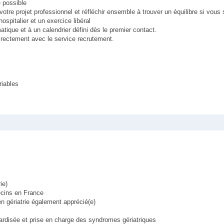
e possible
tre projet professionnel et réfléchir ensemble à trouver un équilibre si vous
ospitalier et un exercice libéral
que et à un calendrier défini dès le premier contact.
irectement avec le service recrutement.
riables
ie)
ecins en France
 gériatrie également apprécié(e)
ndardisée et prise en charge des syndromes gériatriques