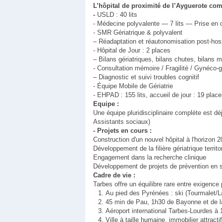
L’hôpital de proximité de l’Ayguerote co
-
USLD : 40 lits
- Médecine polyvalente — 7 lits — Prise en ch
- SMR Gériatrique & polyvalent
– Réadaptation et réautonomisation post-hosp
- Hôpital de Jour : 2 places
– Bilans gériatriques, bilans chutes, bilans 
- Consultation mémoire / Fragilité / Gynéco-g
– Diagnostic et suivi troubles cognitif
- Équipe Mobile de Gériatrie
- EHPAD : 155 lits, accueil de jour : 19 plac
Equipe :
Une équipe pluridisciplinaire complète est d
Assistants sociaux)
- Projets en cours :
Construction d'un nouvel hôpital à l'horizon 
Développement de la filière gériatrique terri
Engagement dans la recherche clinique
Développement de projets de prévention en sa
Cadre de vie :
Tarbes offre un équilibre rare entre exigence 
Au pied des Pyrénées : ski (Tourmalet/L
45 min de Pau, 1h30 de Bayonne et de l
Aéroport international Tarbes-Lourdes à
Ville à taille humaine, immobilier attractif