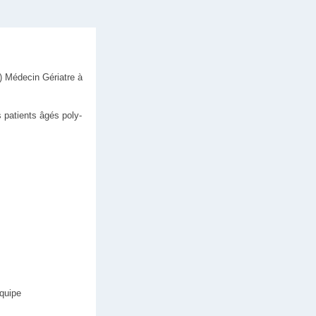
e) Médecin Gériatre à
s patients âgés poly-
équipe