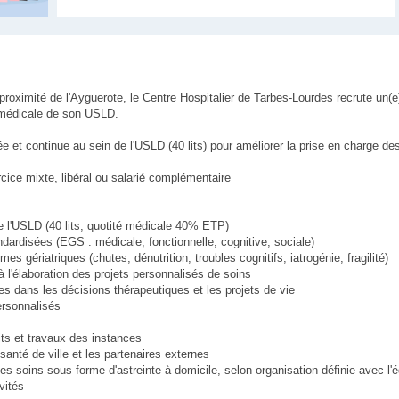
proximité de l'Ayguerote, le Centre Hospitalier de Tarbes-Lourdes recrute un(
e médicale de son USLD.
 et continue au sein de l'USLD (40 lits) pour améliorer la prise en charge de
rcice mixte, libéral ou salarié complémentaire
e l'USLD (40 lits, quotité médicale 40% ETP)
ndardisées (EGS : médicale, fonctionnelle, cognitive, sociale)
s gériatriques (chutes, dénutrition, troubles cognitifs, iatrogénie, fragilité)
 à l'élaboration des projets personnalisés de soins
es dans les décisions thérapeutiques et les projets de vie
ersonnalisés
its et travaux des instances
anté de ville et les partenaires externes
es soins sous forme d'astreinte à domicile, selon organisation définie avec l'
vités