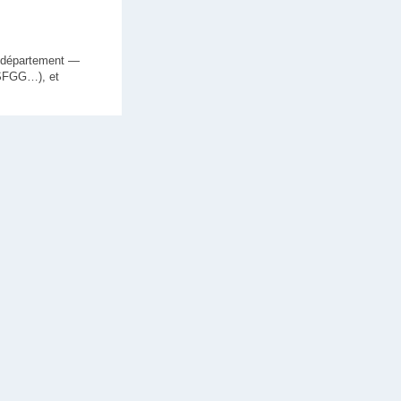
du département —
(SFGG…), et