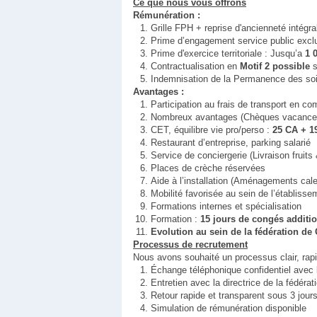
Ce que nous vous offrons
Rémunération :
Grille FPH + reprise d'ancienneté intégra
Prime d’engagement service public excl
Prime d'exercice territoriale : Jusqu’a
1 
Contractualisation en
Motif 2 possible
s
Indemnisation de la Permanence des soi
Avantages :
Participation au frais de transport en co
Nombreux avantages (Chèques vacances, 
CET, équilibre vie pro/perso :
25 CA + 1
Restaurant d’entreprise, parking salarié
Service de conciergerie (Livraison fruits
Places de crèche réservées
Aide à l’installation (Aménagements cale
Mobilité favorisée au sein de l’établiss
Formations internes et spécialisation
Formation :
15 jours de congés additi
Evolution au sein de la fédération de 
Processus de recrutement
Nous avons souhaité un processus clair, rap
Échange téléphonique confidentiel avec l
Entretien avec la directrice de la fédérat
Retour rapide et transparent sous 3 jour
Simulation de rémunération disponible